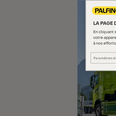
LA PAGE 
En cliquant 
votre apparei
à nos effort
Paramètres d