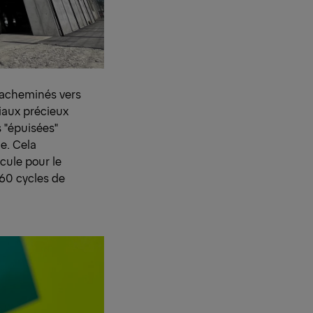
t acheminés vers
riaux précieux
es "épuisées"
e. Cela
cule pour le
560 cycles de