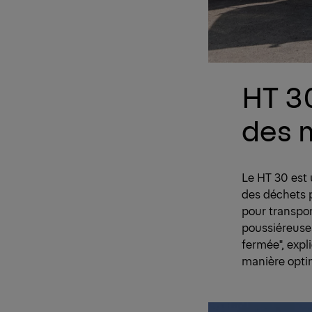
HT 30
des 
Le HT 30 est 
des déchets p
pour transpor
poussiéreuse
fermée", expl
manière optim