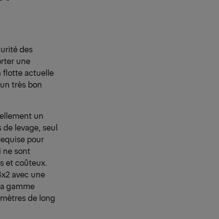
curité des
orter une
flotte actuelle
un très bon
iellement un
 de levage, seul
 requise pour
i ne sont
s et coûteux.
 4x2 avec une
e la gamme
mètres de long