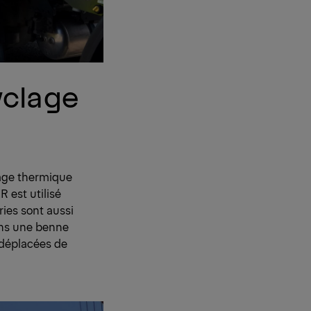
yclage
lage thermique
 est utilisé
ries sont aussi
ans une benne
 déplacées de