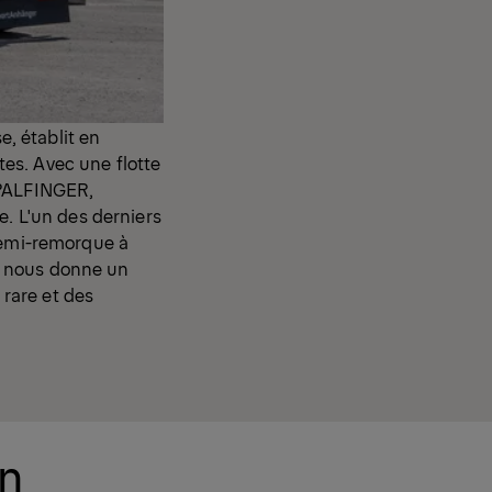
e, établit en
es. Avec une flotte
 PALFINGER,
e. L'un des derniers
 semi-remorque à
er nous donne un
rare et des
un