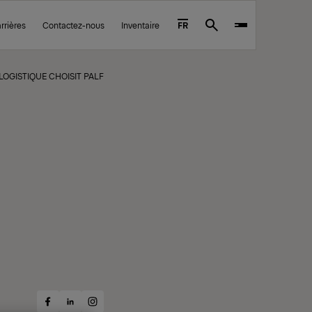
rrières
Contactez-nous
Inventaire
FR
Search
 LOGISTIQUE CHOISIT PALFINGER POUR SES SOLUTIONS SPÉCIALES INNOVANT
Share
Share
Share