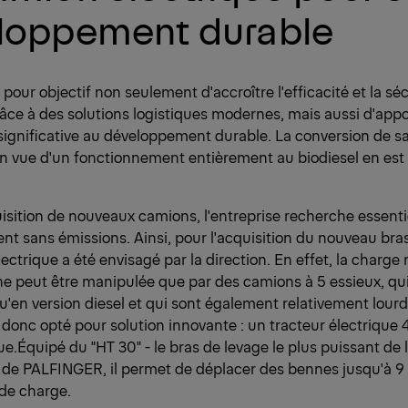
loppement durable
 pour objectif non seulement d'accroître l'efficacité et la sé
âce à des solutions logistiques modernes, mais aussi d'app
significative au développement durable. La conversion de sa 
n vue d'un fonctionnement entièrement au biodiesel en est 
uisition de nouveaux camions, l'entreprise recherche essent
t sans émissions. Ainsi, pour l'acquisition du nouveau bras
lectrique a été envisagé par la direction. En effet, la charge
 ne peut être manipulée que par des camions à 5 essieux, qu
u'en version diesel et qui sont également relativement lourd
a donc opté pour solution innovante : un tracteur électrique
.Équipé du "HT 30" - le bras de levage le plus puissant d
e PALFINGER, il permet de déplacer des bennes jusqu'à 9 
 de charge.