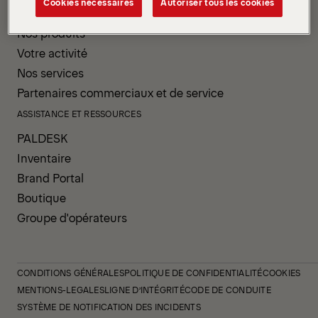
Cookies nécessaires
Autoriser tous les cookies
PRODUITS ET SERVICES
Nos produits
Votre activité
Nos services
Partenaires commerciaux et de service
ASSISTANCE ET RESSOURCES
PALDESK
Inventaire
Brand Portal
Boutique
Groupe d'opérateurs
CONDITIONS GÉNÉRALES
POLITIQUE DE CONFIDENTIALITÉ
COOKIES
MENTIONS-LEGALES
LIGNE D’INTÉGRITÉ
CODE DE CONDUITE
SYSTÈME DE NOTIFICATION DES INCIDENTS