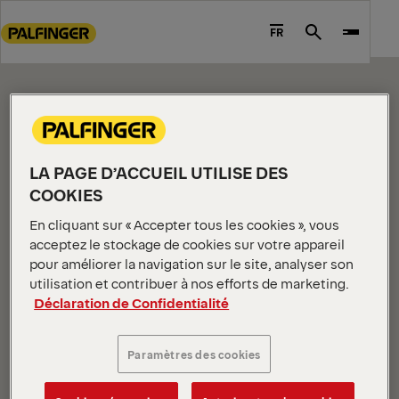
CONTENT PAGE
Go
to
FR
Search
Please edit me.
main
content
Go
to
footer
content
LA PAGE D’ACCUEIL UTILISE DES
COOKIES
En cliquant sur « Accepter tous les cookies », vous
acceptez le stockage de cookies sur votre appareil
pour améliorer la navigation sur le site, analyser son
INFORMATIONS SUR L'ENTREPRISE
utilisation et contribuer à nos efforts de marketing.
Déclaration de Confidentialité
À propos de nous
Actualités
Paramètres des cookies
Carrieres
Investisseurs