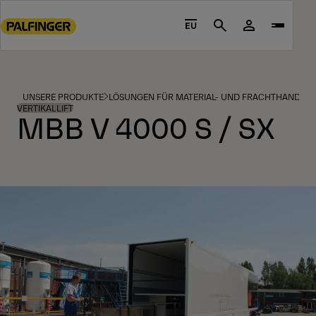
Go
to
EU
Search
main
content
Go
to
UNSERE PRODUKTE
LÖSUNGEN FÜR MATERIAL- UND FRACHTHANDHA
footer
VERTIKALLIFT
MBB V 4000 S / SX
content