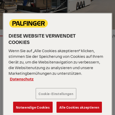
DIESE WEBSITE VERWENDET
1/1
COOKIES
Wenn Sie auf „Alle Cookies akzeptieren“ klicken,
LADEBORDWAND
stimmen Sie der Speicherung von Cookies auf Ihrem
Wichtige Spezifikationen
Gerät zu, um die Websitenavigation zu verbessern,
die Websitenutzung zu analysieren und unsere
4.000 kg
Tragkraft
2 Hubzylinder / 2
Marketingbemühungen zu unterstützen.
Kippzylinder / 2 Zylinder
Datenschutz
Hubwerkshydraulik
Überfahrbrücke
1.500 mm
Lastschwerpunkt in Längsrichtung
Cookie-Einstellungen
Die MBB V 4000 S / SX ist ein leistungsstarker
Vertikallift, speziell entwickelt für
Doppelstockauflieger. Mit 4.000 kg Hubkraft
Notwendige Cookies
Alle Cookies akzeptieren
ermöglicht sie effiziente Ladeprozesse über mehrere