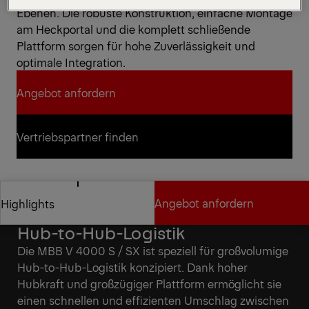
Ebenen. Die robuste Konstruktion, einfache Montage
am Heckportal und die komplett schließende
Plattform sorgen für hohe Zuverlässigkeit und
optimale Integration.
Angebot anfordern
Angebot anfordern
Vertriebspartner finden
Vertriebspartner finden
Angebot anfordern
Highlights
Optimiert für großvolumige
Hub-to-Hub-Logistik
Angebot anfordern
Highlights
Die MBB V 4000 S / SX ist speziell für großvolumige
Hub-to-Hub-Logistik konzipiert. Dank hoher
Hubkraft und großzügiger Plattform ermöglicht sie
einen schnellen und effizienten Umschlag zwischen