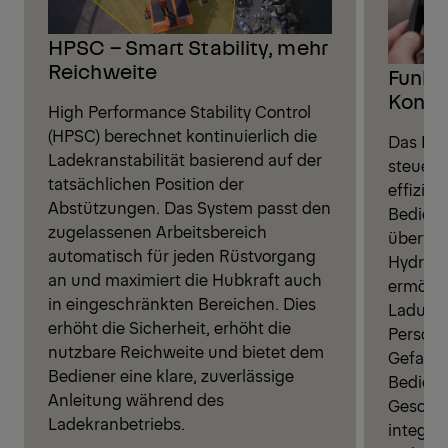
HPSC – Smart Stability, mehr
Reichweite
Funkf
Kontro
High Performance Stability Control
(HPSC) berechnet kontinuierlich die
Das Fu
Ladekranstabilität basierend auf der
steuert
tatsächlichen Position der
effizien
Abstützungen. Das System passt den
Bediene
zugelassenen Arbeitsbereich
übertra
automatisch für jeden Rüstvorgang
Hydraul
an und maximiert die Hubkraft auch
ermöglic
in eingeschränkten Bereichen. Dies
Ladung,
erhöht die Sicherheit, erhöht die
Person 
nutzbare Reichweite und bietet dem
Gefahre
Bediener eine klare, zuverlässige
Bediene
Anleitung während des
Geschwi
Ladekranbetriebs.
integri