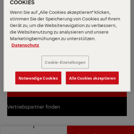
COOKIES
14,1 m
Max. hydraulische Reichweite
Alle Spezifikationen anzeigen
Wenn Sie auf „Alle Cookies akzeptieren“ klicken,
Die High Performance Reihe vereint Hebeleistung
stimmen Sie der Speicherung von Cookies auf Ihrem
und Vielseitigkeit mit überlegener Festigkeit auf
Gerät zu, um die Websitenavigation zu verbessern,
Basis fortschrittlicher Verbindungssysteme. Der
die Websitenutzung zu analysieren und unsere
kompakte PK 8502 bietet effiziente Leistung auf
Marketingbemühungen zu unterstützen.
Datenschutz
engstem Raum mit minimaler Neupositionierung.
Power Link Plus gewährleistet Präzision in Bereichen
mit begrenzter Höhe und ist ideal für die Platzierung
Cookie-Einstellungen
von Baumaterialien in Innenräumen.
Diagramme öffnen
Notwendige Cookies
Alle Cookies akzeptieren
Angebot anfordern
Angebot anfordern
Vertriebspartner finden
Vertriebspartner finden
Diagramme