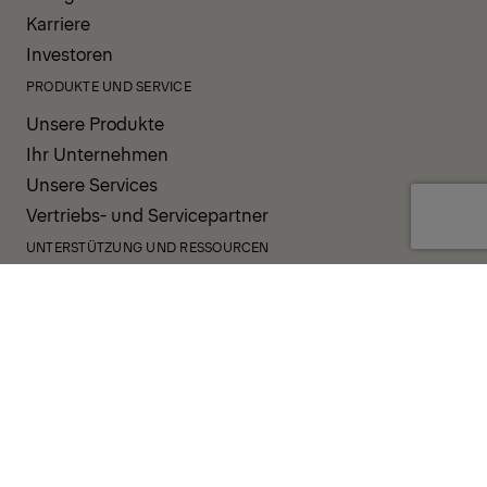
Karriere
Investoren
PRODUKTE UND SERVICE
Unsere Produkte
Ihr Unternehmen
Unsere Services
Vertriebs- und Servicepartner
UNTERSTÜTZUNG UND RESSOURCEN
PALDESK
Sofort verfügbar
Brand Portal
Fanshop
Operator Pool