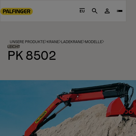
Go
to
EU
Search
main
content
Go
to
UNSERE PRODUKTE
KRANE
LADEKRANE
MODELLE
footer
LEICHT
PK 8502
content