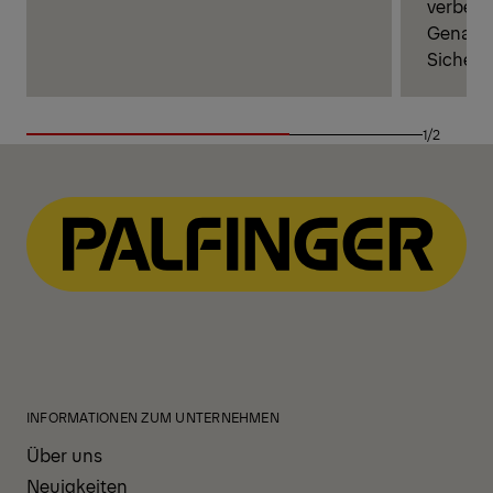
verbess
Genauig
Sicherhe
1/2
INFORMATIONEN ZUM UNTERNEHMEN
Über uns
Neuigkeiten