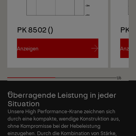
PK 8502 ()
PK 
Anzeigen
Anzei
Anzeigen
Anzei
1/6
Überragende Leistung in jeder
Situation
Unsere High Performance-Krane zeichnen sich
durch eine kompakte, wendige Konstruktion aus,
ohne Kompromisse bei der Hebeleistung
einzugehen. Durch die Kombination von Stärke,