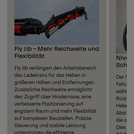
Fly Jib – Mehr Reichweite und
Flexibilität
Nivell
Schnel
Fly Jib verlängert den Arbeitsbereich
des Ladekrans für das Heben in
Der Nive
größeren Höhen und Entfernungen.
Fahrzeu
Zusätzliche Reichweite ermöglicht
während
den Zugriff über Hindernisse, eine
Rüstvor
verbesserte Positionierung auf
Hebelei
engstem Raum und mehr Flexibilität
Abstütz
auf komplexen Baustellen. Präzise
die opti
Steuerung und stabile Leistung
Dies ver
unterstützen die effiziente