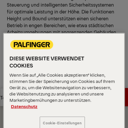
Steuerung und intelligenten Sicherheitssystemen
für optimale Leistung in der Höhe. Die Funktionen
Height und Bound unterstützen einen sicheren
Betrieb in engen Bereichen, wie etwa städtischen
Arbeitsumgebungen mit angrenzenden Gebäuden.
Diagramme öffnen
Angebot anfordern
DIESE WEBSITE VERWENDET
COOKIES
Angebot anfordern
Vertriebspartner finden
Wenn Sie auf „Alle Cookies akzeptieren“ klicken,
stimmen Sie der Speicherung von Cookies auf Ihrem
Gerät zu, um die Websitenavigation zu verbessern,
Vertriebspartner finden
Diagramme
die Websitenutzung zu analysieren und unsere
Angebot anfordern
Technische Daten
Marketingbemühungen zu unterstützen.
Datenschutz
Angebot anfordern
Technische Daten
Cookie-Einstellungen