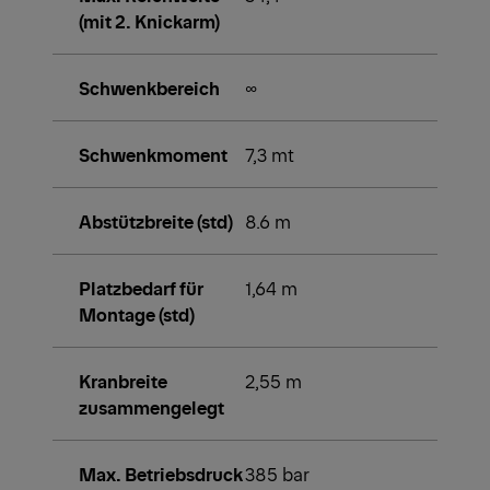
(mit 2. Knickarm)
Schwenkbereich
∞
Schwenkmoment
7,3 mt
Abstützbreite (std)
8.6 m
Platzbedarf für
1,64 m
Montage (std)
Kranbreite
2,55 m
zusammengelegt
Max. Betriebsdruck
385 bar