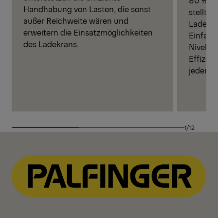
80 %, ve
Handhabung von Lasten, die sonst
stellt d
außer Reichweite wären und
Ladekra
erweitern die Einsatzmöglichkeiten
Einfach
des Ladekrans.
Nivelli
Effizie
jeder Ba
1/12