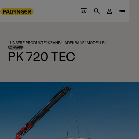
Go
to
EU
Search
main
content
Go
to
UNSERE PRODUKTE
KRANE
LADEKRANE
MODELLE
footer
SCHWER
PK 720 TEC
content