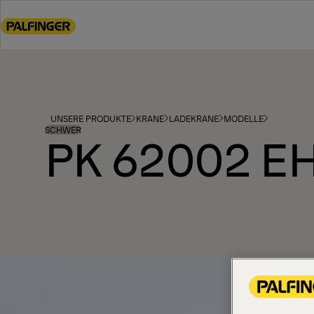
Go
to
main
content
Go
to
footer
UNSERE PRODUKTE
KRANE
LADEKRANE
MODELLE
content
SCHWER
PK 62002 E