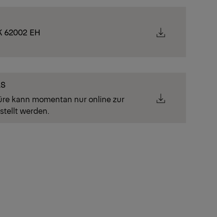
K 62002 EH
LS
üre kann momentan nur online zur
stellt werden.