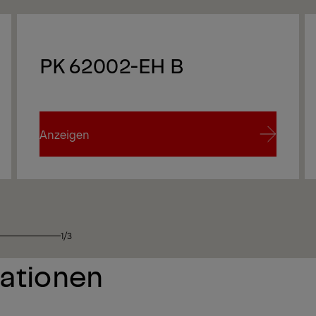
PK 62002-EH B
Anzeigen
Anzeigen
1/3
We
kationen
We