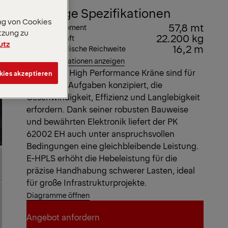
Wichtige Spezifikationen
ng von Cookies
57,8 mt
Max. Hubmoment
tzung zu
22.200 kg
Max. Hubkraft
utz
16,2 m
Max. hydraulische Reichweite
Alle Spezifikationen anzeigen
Unsere EH High Performance Kräne sind für
kies akzeptieren
alltägliche Aufgaben konzipiert, die
Geschwindigkeit, Effizienz und Langlebigkeit
erfordern. Dank seiner robusten Bauweise
und bewährten Elektronik liefert der PK
62002 EH auch unter anspruchsvollen
Bedingungen eine gleichbleibende Leistung.
E-HPLS erhöht die Hebeleistung für die
präzise Handhabung schwerer Lasten, ideal
für große Infrastrukturprojekte.
Diagramme öffnen
Angebot anfordern