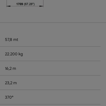
57,8 mt
22.200 kg
16,2 m
23,2 m
370°