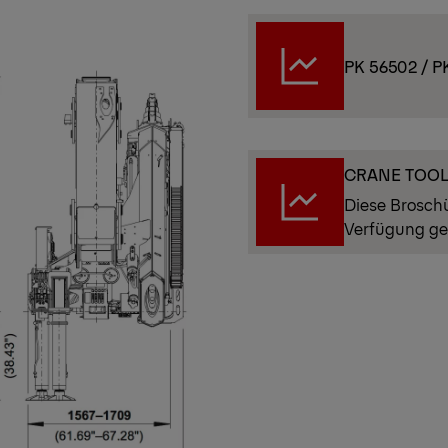
PK 56502 / P
CRANE TOO
Diese Brosch
Verfügung ge