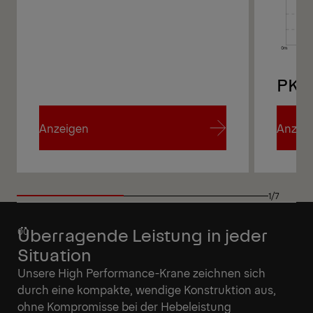
PK 30002 A
PK 
Anzeigen
Anzei
Anzeigen
Anzei
1/7
Überragende Leistung in jeder
Situation
Unsere High Performance-Krane zeichnen sich
durch eine kompakte, wendige Konstruktion aus,
ohne Kompromisse bei der Hebeleistung