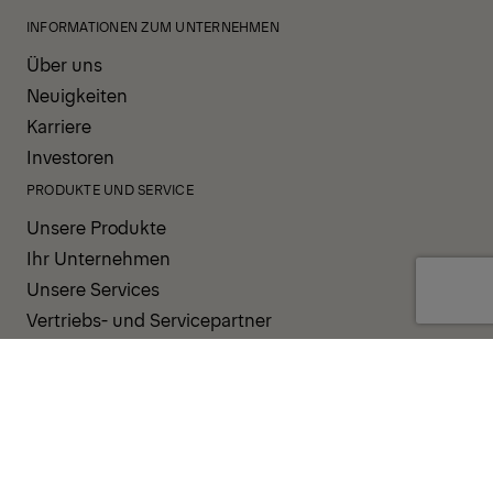
INFORMATIONEN ZUM UNTERNEHMEN
Über uns
Neuigkeiten
Karriere
Investoren
PRODUKTE UND SERVICE
Unsere Produkte
Ihr Unternehmen
Unsere Services
Vertriebs- und Servicepartner
UNTERSTÜTZUNG UND RESSOURCEN
PALDESK
Sofort verfügbar
Brand Portal
Fanshop