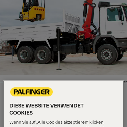
1/2
LADEKRAN
DIESE WEBSITE VERWENDET
Wichtige Spezifikationen
COOKIES
27,3 mt
Max. Hubmoment
Wenn Sie auf „Alle Cookies akzeptieren“ klicken,
10.000 kg
Max. Hubkraft