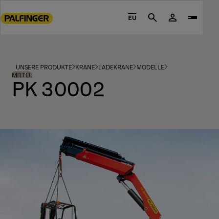
Go
to
EU
Search
main
content
Go
to
UNSERE PRODUKTE
KRANE
LADEKRANE
MODELLE
footer
MITTEL
PK 30002
content