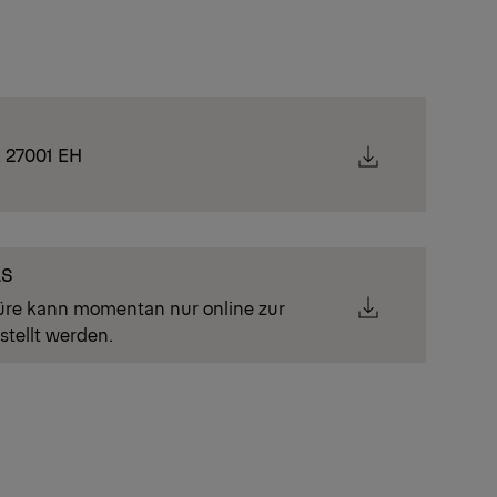
Prev
Next
K 27001 EH
LS
üre kann momentan nur online zur
stellt werden.