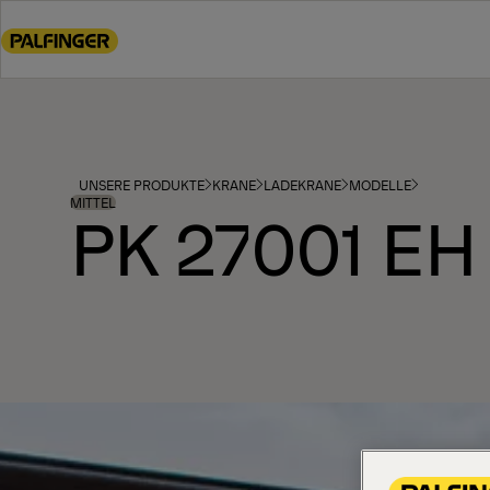
Go
to
main
content
Go
to
footer
UNSERE PRODUKTE
KRANE
LADEKRANE
MODELLE
content
MITTEL
PK 27001 EH