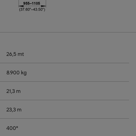
26,5 mt
8.900 kg
21,3 m
23,3 m
400°