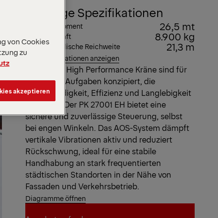
Wichtige Spezifikationen
26,5 mt
Max. Hubmoment
8.900 kg
Max. Hubkraft
ng von Cookies
21,3 m
Max. hydraulische Reichweite
tzung zu
Alle Spezifikationen anzeigen
utz
Unsere EH High Performance Kräne sind für
alltägliche Aufgaben konzipiert, die
kies akzeptieren
Geschwindigkeit, Effizienz und Langlebigkeit
erfordern. Der PK 27001 EH bietet eine
sichere und zuverlässige Steuerung, selbst
bei engen Winkeln. Das AOS-System dämpft
vertikale Vibrationen aktiv und reduziert
Rückschwung, ideal für eine stabile
Handhabung an stark frequentierten
städtischen Standorten in der Nähe von
Fassaden und Verkehrsbetrieb.
Diagramme öffnen