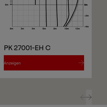
iter
PK 27001-EH C
iter
Anzeigen
An
Anzeigen
An
Prev
Next