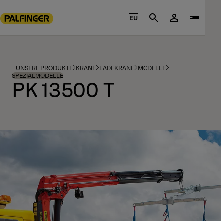
Go
to
EU
Search
main
content
Go
to
UNSERE PRODUKTE
KRANE
LADEKRANE
MODELLE
footer
SPEZIALMODELLE
PK 13500 T
content