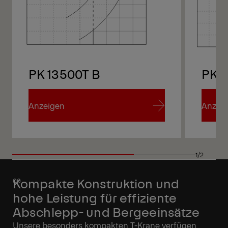
PK 13500T B
PK 
Anzeigen
Anzei
Anzeigen
Anzei
1/2
Kompakte Konstruktion und
hohe Leistung für effiziente
Abschlepp- und Bergeeinsätze
Unsere besonders kompakten T-Krane verfügen