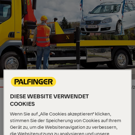
1/2
DIESE WEBSITE VERWENDET
COOKIES
LADEKRAN
Wenn Sie auf „Alle Cookies akzeptieren“ klicken,
Wichtige Spezifikationen
stimmen Sie der Speicherung von Cookies auf Ihrem
12,2 mt
Max. Hubmoment
Gerät zu, um die Websitenavigation zu verbessern,
5.800 kg
Max. Hubkraft
die Websitenutzung zu analysieren und unsere