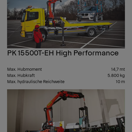
PK 15500T-EH High Performance
Max. Hubmoment
14,7 mt
Max. Hubkraft
5.800 kg
Max. hydraulische Reichweite
10 m
MIT