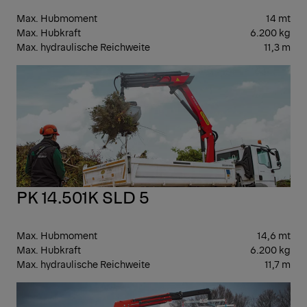
Max. Hubmoment
14 mt
Max. Hubkraft
6.200 kg
Max. hydraulische Reichweite
11,3 m
MIT
PK 14.501K SLD 5
Max. Hubmoment
14,6 mt
Max. Hubkraft
6.200 kg
Max. hydraulische Reichweite
11,7 m
SPE