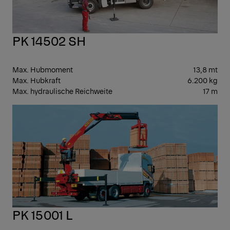
PK 14502 SH
Max. Hubmoment
13,8 mt
Max. Hubkraft
6.200 kg
Max. hydraulische Reichweite
17 m
SPE
PK 15001 L