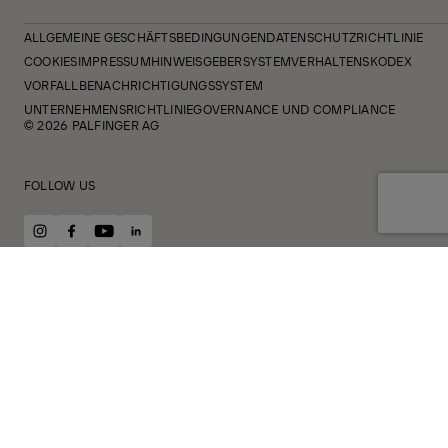
ALLGEMEINE GESCHÄFTSBEDINGUNGEN
DATENSCHUTZRICHTLINIE
COOKIES
IMPRESSUM
HINWEISGEBERSYSTEM
VERHALTENSKODEX
VORFALLBENACHRICHTIGUNGSSYSTEM
UNTERNEHMENSRICHTLINIE
GOVERNANCE UND COMPLIANCE
© 2026 PALFINGER AG
FOLLOW US
instagram
facebook
youtube
linkedin