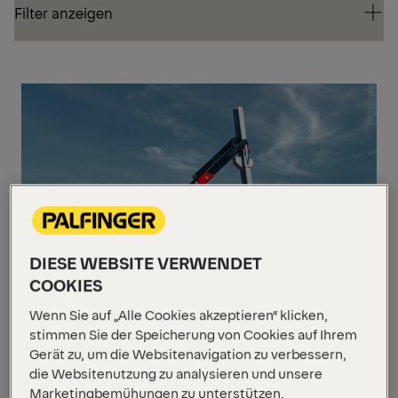
Filter anzeigen
Filter anzeigen
MIT
DIESE WEBSITE VERWENDET
COOKIES
Wenn Sie auf „Alle Cookies akzeptieren“ klicken,
stimmen Sie der Speicherung von Cookies auf Ihrem
Gerät zu, um die Websitenavigation zu verbessern,
die Websitenutzung zu analysieren und unsere
PK 13.501 SLD 3
Marketingbemühungen zu unterstützen.