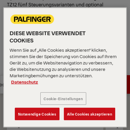
TZ12 fünf Steuerungsvarianten und optional
PALFINGER Smart Control.
*Je nach gewählter Variante und Ausrüstung.
Diagramme öffnen
DIESE WEBSITE VERWENDET
Angebot anfordern
COOKIES
Wenn Sie auf „Alle Cookies akzeptieren“ klicken,
stimmen Sie der Speicherung von Cookies auf Ihrem
Angebot anfordern
Vertriebspartner finden
Gerät zu, um die Websitenavigation zu verbessern,
die Websitenutzung zu analysieren und unsere
Vertriebspartner finden
Marketingbemühungen zu unterstützen.
Diagramme
Datenschutz
Angebot anfordern
Highlights
Cookie-Einstellungen
Angebot anfordern
Highlights
Notwendige Cookies
Alle Cookies akzeptieren