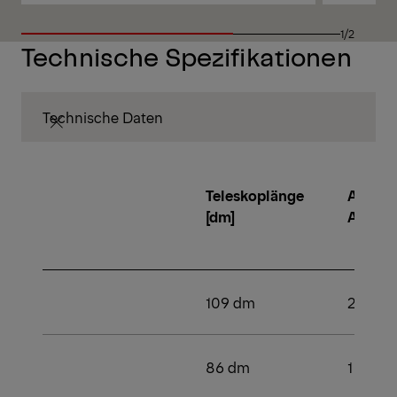
1/2
Technische Spezifikationen
Technische Daten
Teleskoplänge
Anzahl
[dm]
Aussc
109 dm
2
86 dm
1