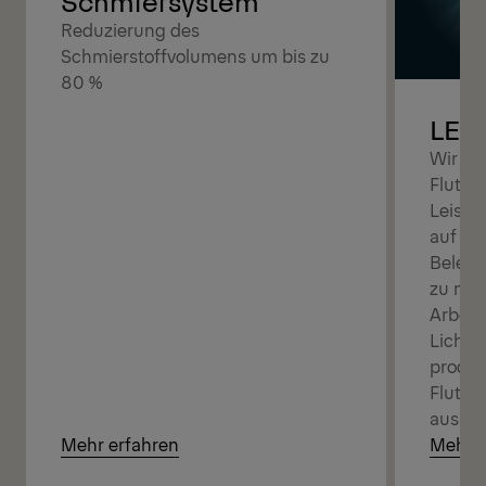
Schmiersystem
Reduzierung des
Schmierstoffvolumens um bis zu
80 %
LED
Wir bi
Flutlic
Leistu
auf de
Beleuc
zu mon
Arbeit
Lichtv
produkt
Flutli
aus ei
Mehr erfahren
Mehr e