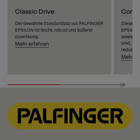
Classic Drive
Comfo
Der bewährte Standardsitz von PALFINGER
Dieser k
EPSILON ist leicht, robust und äußerst
EPSILON 
zuverlässig.
sowie Fu
sind, di
Mehr erfahren
reduzier
Mehr er
1/5