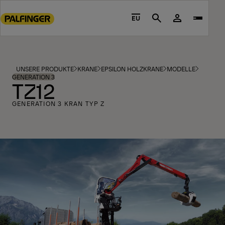
Go
to
EU
Search
main
content
Go
to
UNSERE PRODUKTE
KRANE
EPSILON HOLZKRANE
MODELLE
footer
GENERATION 3
TZ12
content
GENERATION 3 KRAN TYP Z