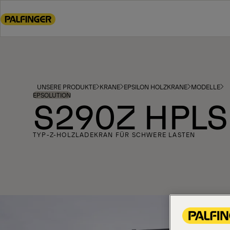
Go
to
main
content
Go
to
footer
UNSERE PRODUKTE
KRANE
EPSILON HOLZKRANE
MODELLE
content
EPSOLUTION
S290Z HPLS
TYP-Z-HOLZLADEKRAN FÜR SCHWERE LASTEN