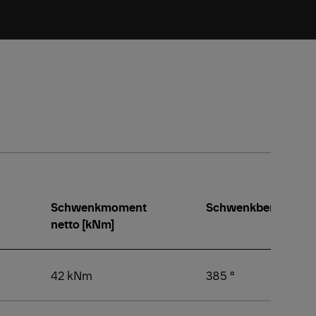
Schwenkmoment
Schwenkbereich [°]
netto [kNm]
42 kNm
385 °