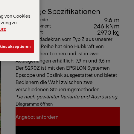
Wichtige Spezifikationen
ng von Cookies
9.6 m
Max. Reichweite
tzung zu
246 kNm
Max. Hubmoment
utz
2970 kg
Eigengewicht
Dieser Holzladekran vom Typ Z aus unserer
Epsolution Reihe hat eine Hubkraft von
kies akzeptieren
29 metrischen Tonnen und ist in zwei
Auslegerlängen erhältlich: 7,9 m und 9,6 m.
Der S290Z ist mit den EPSILON Systemen
Epscope und Epslink ausgestattet und bietet
Bedienern die Wahl zwischen zwei
verschiedenen Steuerungsmethoden.
*Je nach gewählter Variante und Ausrüstung.
Diagramme öffnen
Angebot anfordern