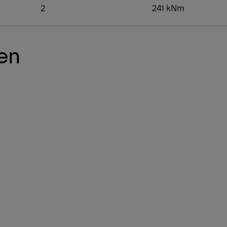
2
241 kNm
en