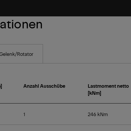
kationen
Gelenk/Rotator
]
Anzahl Ausschübe
Lastmoment netto
[kNm]
1
246 kNm