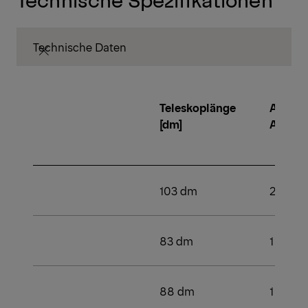
Technische Daten
Teleskoplänge
Anzahl
[dm]
Aussc
103 dm
2
83 dm
1
88 dm
1