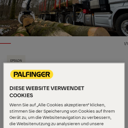
1/1
EPSILON
Wichtige Spezifikationen
10.3 m
Max. Reichweite
248 kNm
Max. Hubmoment
DIESE WEBSITE VERWENDET
2500 kg
Eigengewicht
COOKIES
Dieser Typ-L-Holzladekran aus unserer Epsolution
Wenn Sie auf „Alle Cookies akzeptieren“ klicken,
Reihe hat eine Hubkraft von 27 metrischen Tonnen
stimmen Sie der Speicherung von Cookies auf Ihrem
und ist in vier Auslegerlängen erhältlich: 8,3 m,
Gerät zu, um die Websitenavigation zu verbessern,
8,8 m, 9,8 m und 10,3 m. Der S270L ist mit den
die Websitenutzung zu analysieren und unsere
EPSILON Systemen Epscope und Epslink