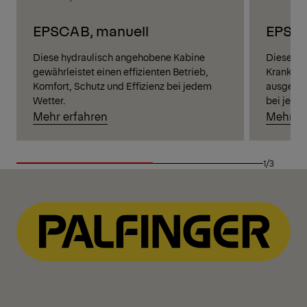
EPSCAB, manuell
EPSC
Diese hydraulisch angehobene Kabine
Diese hy
gewährleistet einen effizienten Betrieb,
Krankabi
Komfort, Schutz und Effizienz bei jedem
ausgezei
Wetter.
bei jede
Mehr erfahren
Mehr er
1/3