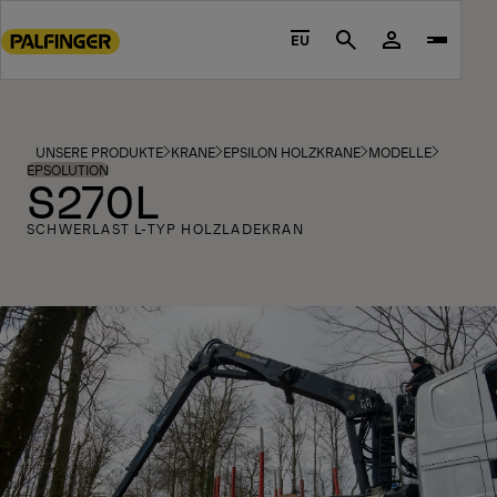
Go
to
EU
Search
main
content
Go
to
UNSERE PRODUKTE
KRANE
EPSILON HOLZKRANE
MODELLE
footer
EPSOLUTION
S270L
content
SCHWERLAST L-TYP HOLZLADEKRAN