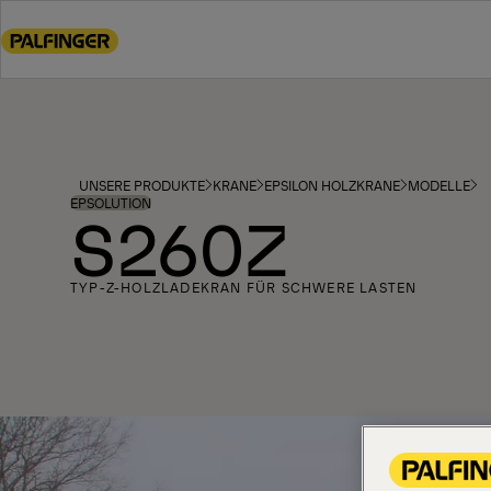
Go
to
main
content
Go
to
footer
UNSERE PRODUKTE
KRANE
EPSILON HOLZKRANE
MODELLE
content
EPSOLUTION
S260Z
TYP-Z-HOLZLADEKRAN FÜR SCHWERE LASTEN