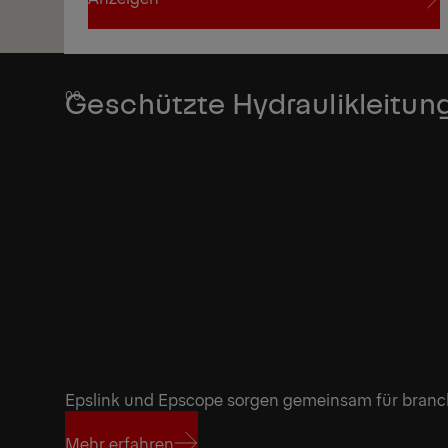
1/1
Anzeigen
Geschützte Hydraulikleitun
Epslink und Epscope sorgen gemeinsam für branc
Mehr erfahren