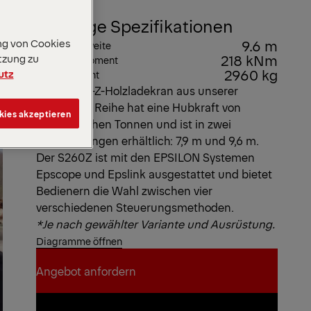
Wichtige Spezifikationen
ng von Cookies
9.6 m
Max. Reichweite
218 kNm
tzung zu
Max. Hubmoment
2960 kg
utz
Eigengewicht
Dieser Typ-Z-Holzladekran aus unserer
Epsolution Reihe hat eine Hubkraft von
kies akzeptieren
26 metrischen Tonnen und ist in zwei
Auslegerlängen erhältlich: 7,9 m und 9,6 m.
Der S260Z ist mit den EPSILON Systemen
Epscope und Epslink ausgestattet und bietet
Bedienern die Wahl zwischen vier
verschiedenen Steuerungsmethoden.
*Je nach gewählter Variante und Ausrüstung.
Diagramme öffnen
Angebot anfordern