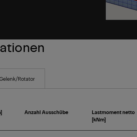
kationen
Gelenk/Rotator
]
Anzahl Ausschübe
Lastmoment netto
[kNm]