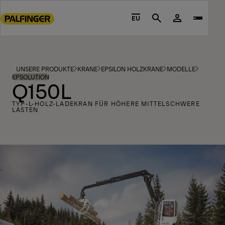
Go
to
EU
Search
main
content
Go
to
UNSERE PRODUKTE
KRANE
EPSILON HOLZKRANE
MODELLE
footer
EPSOLUTION
Q150L
content
TYP-L-HOLZ-LADEKRAN FÜR HÖHERE MITTELSCHWERE
LASTEN