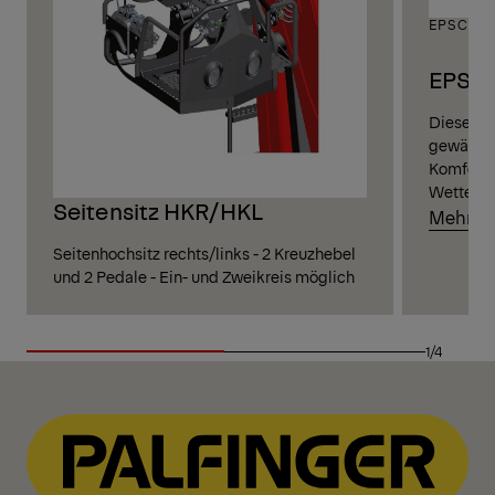
EPSCAB
EPSCA
Diese hy
gewährlei
Komfort,
Wetter.
Seitensitz HKR/HKL
Mehr er
Seitenhochsitz rechts/links - 2 Kreuzhebel
und 2 Pedale - Ein- und Zweikreis möglich
1/4