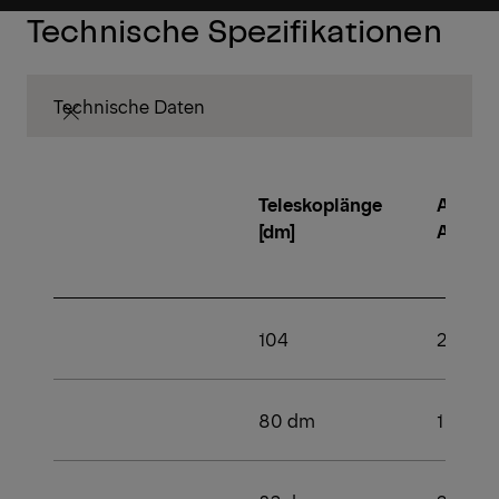
Technische Spezifikationen
Technische Daten
Teleskoplänge
Anzahl
[dm]
Aussc
104
2
80 dm
1