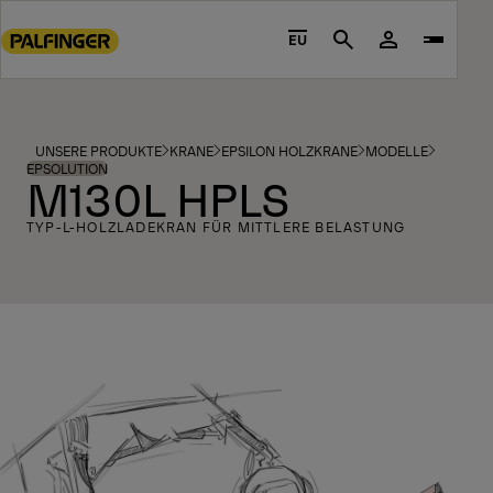
Go
to
EU
Search
main
content
Go
to
UNSERE PRODUKTE
KRANE
EPSILON HOLZKRANE
MODELLE
footer
EPSOLUTION
M130L HPLS
content
TYP-L-HOLZLADEKRAN FÜR MITTLERE BELASTUNG