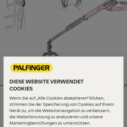
DIESE WEBSITE VERWENDET
1/1
COOKIES
Wenn Sie auf „Alle Cookies akzeptieren“ klicken,
EPSILON
stimmen Sie der Speicherung von Cookies auf Ihrem
Gerät zu, um die Websitenavigation zu verbessern,
Wichtige Spezifikationen
die Websitenutzung zu analysieren und unsere
9.7 m
Max. Reichweite
Marketingbemühungen zu unterstützen.