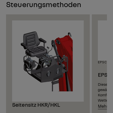
Steuerungsmethoden
EPSCAB
EPSCA
Diese hy
gewährlei
Komfort,
Wetter.
Seitensitz HKR/HKL
Mehr er