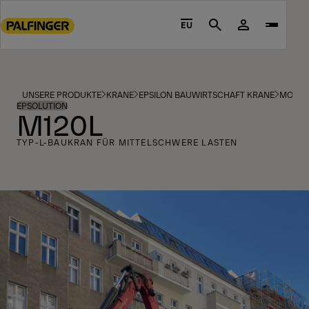
Go
to
EU
Search
main
content
Go
to
UNSERE PRODUKTE
KRANE
EPSILON BAUWIRTSCHAFT KRANE
MODEL
footer
EPSOLUTION
M120L
content
TYP-L-BAUKRAN FÜR MITTELSCHWERE LASTEN