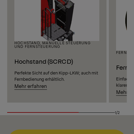
HOCHSTAND, MANUELLE STEUERUNG
UND FERNSTEUERUNG
FERNBE
Hochstand (SCRCD)
Ferns
Perfekte Sicht auf den Kipp-LKW; auch mit
Einfache
Fernbedienung erhältlich.
klarer Si
Mehr erfahren
Mehr er
1/2