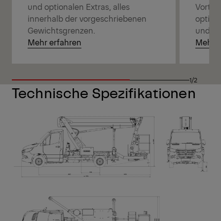
Vortei
und optionalen Extras, alles
optim
innerhalb der vorgeschriebenen
und vi
Gewichtsgrenzen.
Mehr erfahren
Mehr e
1/2
Technische Spezifikationen