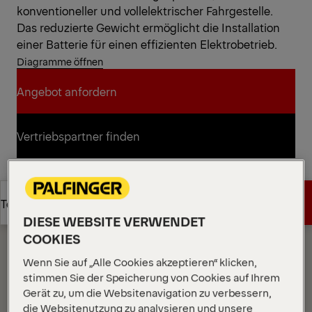
konventioneller und vollelektrischer Fahrgestelle.
Das reduzierte Gewicht ermöglicht die Installation
einer Batterie für einen effizienten Elektrobetrieb.
Diagramme öffnen
Angebot anfordern
Angebot anfordern
Vertriebspartner finden
Vertriebspartner finden
Diagramme
Angebot anfordern
Technische Daten
DIESE WEBSITE VERWENDET
COOKIES
Angebot anfordern
Technische Daten
Wenn Sie auf „Alle Cookies akzeptieren“ klicken,
stimmen Sie der Speicherung von Cookies auf Ihrem
Gerät zu, um die Websitenavigation zu verbessern,
die Websitenutzung zu analysieren und unsere