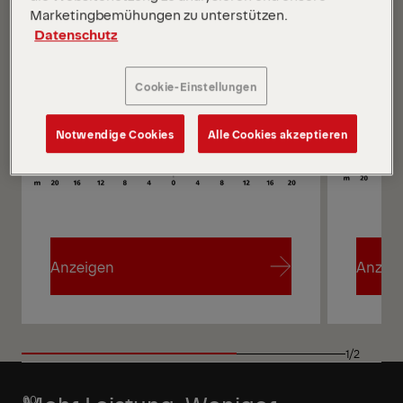
Marketingbemühungen zu unterstützen.
Datenschutz
Cookie-Einstellungen
Notwendige Cookies
Alle Cookies akzeptieren
Anzeigen
Anzei
Anzeigen
Anzei
1/2