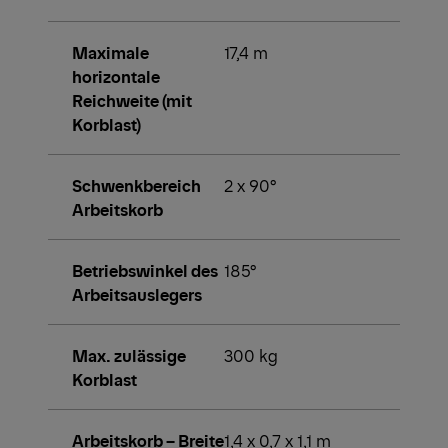
Maximale
17,4 m
horizontale
Reichweite (mit
Korblast)
Schwenkbereich
2 x 90°
Arbeitskorb
Betriebswinkel des
185°
Arbeitsauslegers
Max. zulässige
300 kg
Korblast
Arbeitskorb – Breite
1,4 x 0,7 x 1,1 m