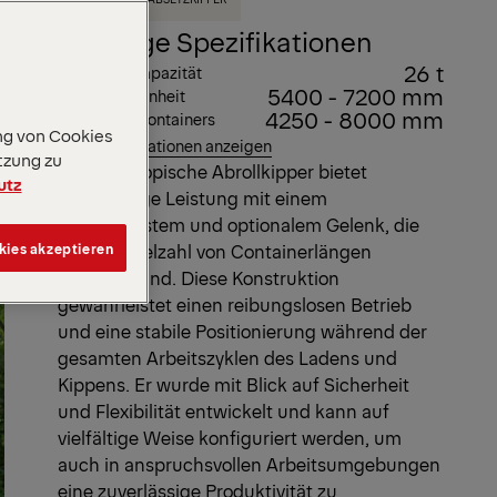
Wichtige Spezifikationen
26 t
Max. Ladekapazität
5400 - 7200 mm
Länge der Einheit
4250 - 8000 mm
Länge des Containers
ng von Cookies
Alle Spezifikationen anzeigen
tzung zu
Der teleskopische Abrollkipper bietet
utz
zuverlässige Leistung mit einem
Schiebesystem und optionalem Gelenk, die
kies akzeptieren
für eine Vielzahl von Containerlängen
geeignet sind. Diese Konstruktion
gewährleistet einen reibungslosen Betrieb
und eine stabile Positionierung während der
gesamten Arbeitszyklen des Ladens und
Kippens. Er wurde mit Blick auf Sicherheit
und Flexibilität entwickelt und kann auf
vielfältige Weise konfiguriert werden, um
auch in anspruchsvollen Arbeitsumgebungen
eine zuverlässige Produktivität zu