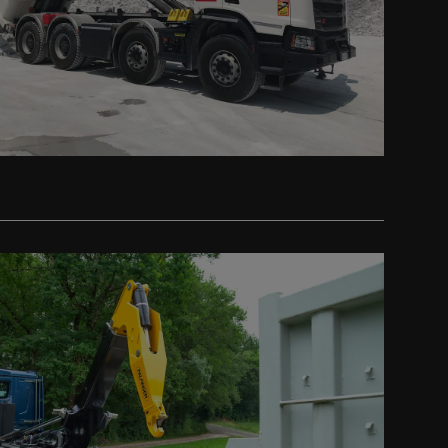
iter
iter