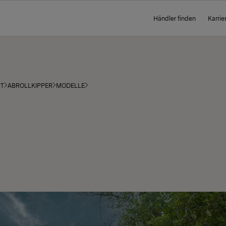
Händler finden
Karrie
RT
ABROLLKIPPER
MODELLE