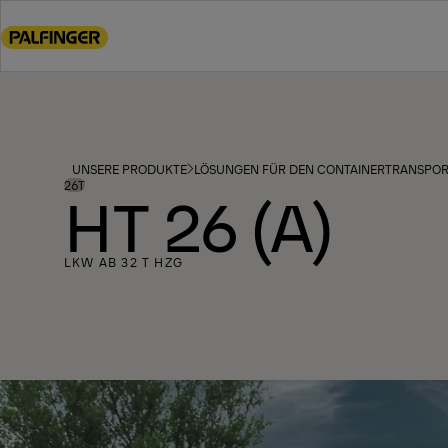
Go
to
main
content
Go
to
footer
UNSERE PRODUKTE
LÖSUNGEN FÜR DEN CONTAINERTRANSPO
content
26T
HT 26 (A)
LKW AB 32 T HZG