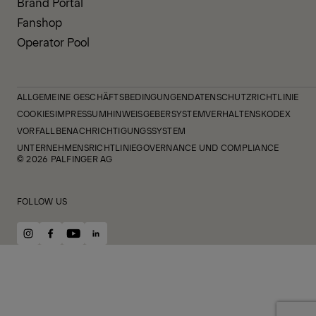
Brand Portal
Fanshop
Operator Pool
ALLGEMEINE GESCHÄFTSBEDINGUNGEN
DATENSCHUTZRICHTLINIE
COOKIES
IMPRESSUM
HINWEISGEBERSYSTEM
VERHALTENSKODEX
VORFALLBENACHRICHTIGUNGSSYSTEM
UNTERNEHMENSRICHTLINIE
GOVERNANCE UND COMPLIANCE
© 2026 PALFINGER AG
FOLLOW US
instagram
facebook
youtube
linkedin