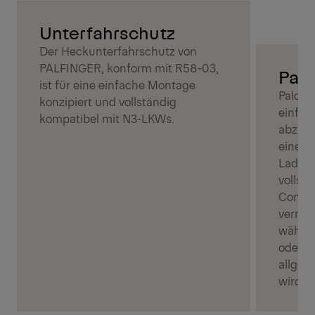
Unterfahrschutz
Der Heckunterfahrschutz von
PALFINGER, konform mit R58-03,
Palc
ist für eine einfache Montage
Palcov
konzipiert und vollständig
einfac
kompatibel mit N3-LKWs.
abzude
eine s
Ladung
vollst
Contai
verring
währen
oder h
allgem
wird.