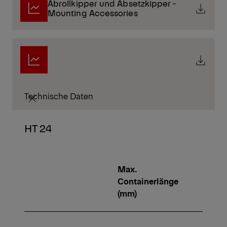
Abrollkipper und Absetzkipper -
Mounting Accessories
Technische Daten
HT 24
Max.
Min.
Containerlänge
Conta
(mm)
(mm)