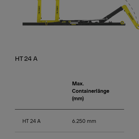
HT 24 A
Max.
Min.
Containerlänge
Conta
(mm)
(mm)
HT 24 A
6.250 mm
3.50