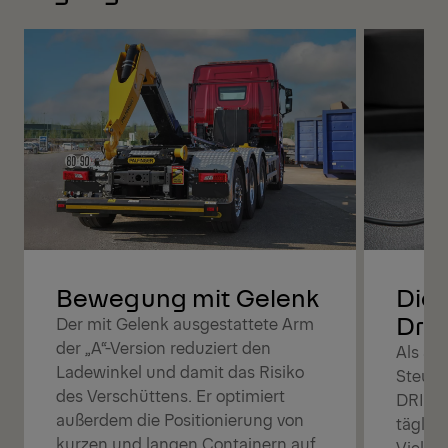
Bewegung mit Gelenk
Die 
Driv
Der mit Gelenk ausgestattete Arm
der „A“-Version reduziert den
Als Sp
Ladewinkel und damit das Risiko
Steuer
des Verschüttens. Er optimiert
DRIVE 
außerdem die Positionierung von
täglic
kurzen und langen Containern auf
Vielsei