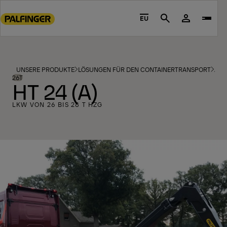
Go
to
EU
Search
main
content
Go
to
UNSERE PRODUKTE
LÖSUNGEN FÜR DEN CONTAINERTRANSPORT
ABR
footer
26T
HT 24 (A)
content
LKW VON 26 BIS 28 T HZG