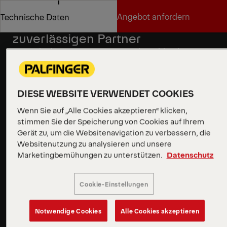
Vertriebspartner finden
Angebot anfordern
Technische Daten
Vielseitigkeit für einen
zuverlässigen Partner
Angebot anfordern
Technische Daten
Das Schiebearmsystem passt sich problemlos an
Container unterschiedlicher Längen an und bietet
Flexibilität für eine Vielzahl von Anwendungen.
Dieses intelligente Design gewährleistet eine
DIESE WEBSITE VERWENDET COOKIES
reibungslose, intuitive Bedienung, passt sich schnell
Wenn Sie auf „Alle Cookies akzeptieren“ klicken,
an unterschiedliche Anforderungen an und ist ein
stimmen Sie der Speicherung von Cookies auf Ihrem
verlässlicher Partner für effiziente und zuverlässige
Gerät zu, um die Websitenavigation zu verbessern, die
Leistung.
Websitenutzung zu analysieren und unsere
Marketingbemühungen zu unterstützen.
Datenschutz
Mehr erfahren
Cookie-Einstellungen
Mehr erfahren
Notwendige Cookies
Alle Cookies akzeptieren