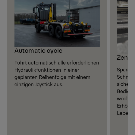
Automatic cycle
Zentr
Führt automatisch alle erforderlichen
Sparen S
Hydraulikfunktionen in einer
Schmier
geplanten Reihenfolge mit einem
sichere
einzigen Joystick aus.
Bediene
wöchent
Erhöhun
Lebensd