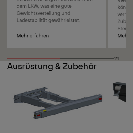
dem LKW, was eine gute
können
Gewichtsverteilung und
vernet
Ladestabilität gewährleistet.
Zubehö
Steuer
Mehr erfahren
Mehr e
1/4
Ausrüstung & Zubehör