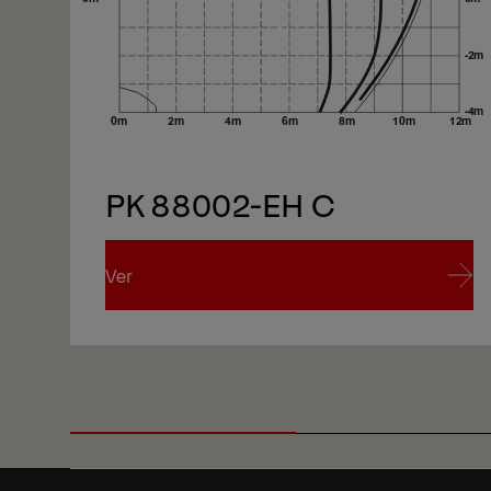
PK 88002-EH C
Ver
Ver