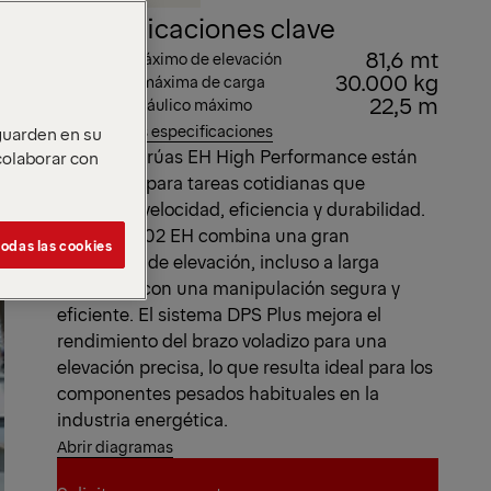
Especificaciones clave
81,6 mt
Momento máximo de elevación
30.000 kg
Capacidad máxima de carga
22,5 m
Alcance hidráulico máximo
Ver todas las especificaciones
 guarden en su
Nuestras grúas EH High Performance están
 colaborar con
diseñadas para tareas cotidianas que
requieren velocidad, eficiencia y durabilidad.
La PK 88002 EH combina una gran
odas las cookies
capacidad de elevación, incluso a larga
distancia, con una manipulación segura y
eficiente. El sistema DPS Plus mejora el
rendimiento del brazo voladizo para una
elevación precisa, lo que resulta ideal para los
componentes pesados habituales en la
industria energética.
Abrir diagramas