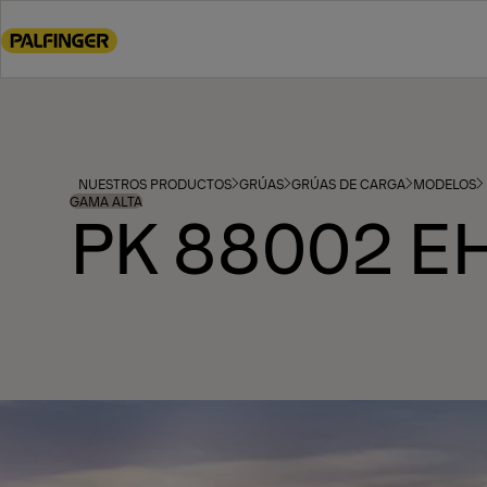
Go
to
main
content
Go
to
footer
NUESTROS PRODUCTOS
GRÚAS
GRÚAS DE CARGA
MODELOS
content
GAMA ALTA
PK 88002 E