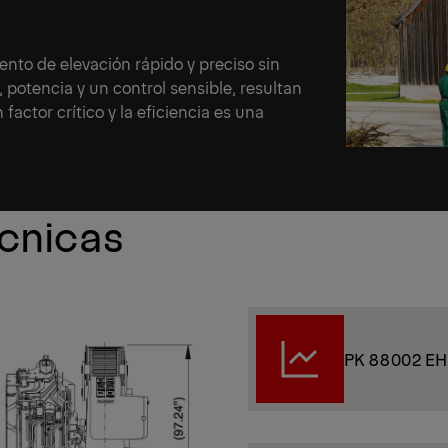
nto de elevación rápido y preciso sin
 potencia y un control sensible, resultan
factor crítico y la eficiencia es una
écnicas
PK 88002 EH