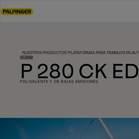
Go
to
main
content
Go
to
footer
NUESTROS PRODUCTOS
PLATAFORMAS PARA TRABAJOS EN AL
content
21-29M
P 280 CK E
POLIVALENTE Y DE BAJAS EMISIONES