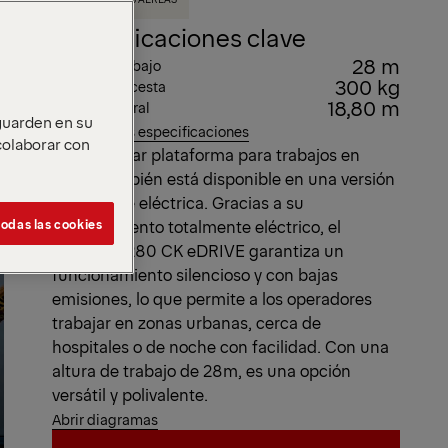
Especificaciones clave
28 m
Altura de trabajo
300 kg
Carga de la cesta
18,80 m
Alcance lateral
 guarden en su
Ver todas las especificaciones
 colaborar con
Esta popular plataforma para trabajos en
altura también está disponible en una versión
totalmente eléctrica. Gracias a su
odas las cookies
accionamiento totalmente eléctrico, el
modelo P 280 CK eDRIVE garantiza un
funcionamiento silencioso y con bajas
emisiones, lo que permite a los operadores
trabajar en zonas urbanas, cerca de
hospitales o de noche con facilidad. Con una
altura de trabajo de 28m, es una opción
versátil y polivalente.
Abrir diagramas