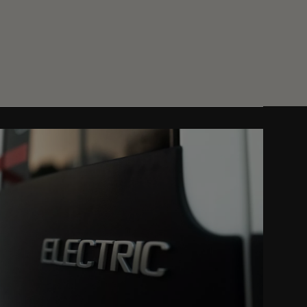
guiente
guiente