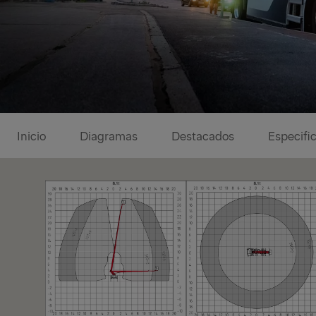
Diagramas
Inicio
Diagramas
Destacados
Especifi