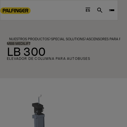
Go
to
ES
Search
main
content
Go
to
NUESTROS PRODUCTOS
SPECIAL SOLUTIONS
ASCENSORES PARA PAS
footer
MBB MEDILIFT
LB 300
content
ELEVADOR DE COLUMNA PARA AUTOBUSES