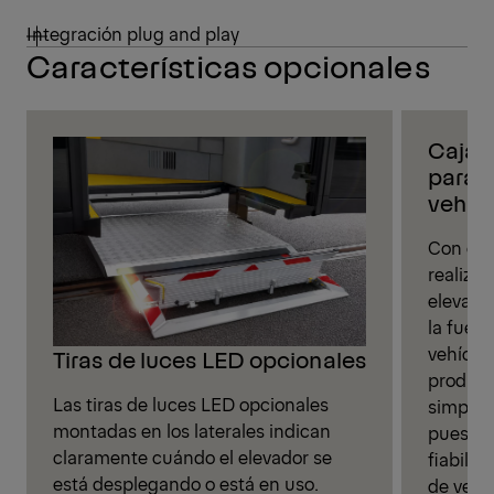
Integración plug and play
Características opcionales
Caja 
para f
vehíc
Con est
realizar
elevado
la fuen
vehícul
Tiras de luces LED opcionales
producc
Las tiras de luces LED opcionales
simplifi
montadas en los laterales indican
puesta 
claramente cuándo el elevador se
fiabilid
está desplegando o está en uso.
de vehí