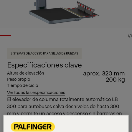
1/1
SISTEMAS DE ACCESO PARA SILLAS DE RUEDAS
Especificaciones clave
aprox. 320 mm
Altura de elevación
200 kg
Peso propio
Tiempo de ciclo
Ver todas las especificaciones
El elevador de columna totalmente automático LB
300 para autobuses salva desniveles de hasta 300
mm y permite un acceso y descenso sin barreras en
el transporte público. Los pasajeros utilizan el
elevador de forma independiente y sin ayuda