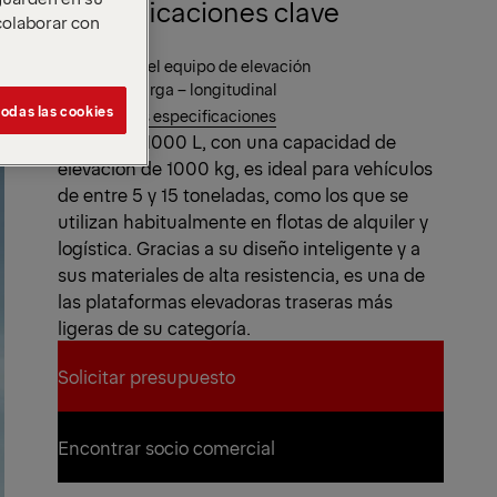
Especificaciones clave
 colaborar con
Capacidad
Hidráulica del equipo de elevación
Centro de carga – longitudinal
odas las cookies
Ver todas las especificaciones
La MBB V 1000 L, con una capacidad de
elevación de 1000 kg, es ideal para vehículos
de entre 5 y 15 toneladas, como los que se
utilizan habitualmente en flotas de alquiler y
logística. Gracias a su diseño inteligente y a
sus materiales de alta resistencia, es una de
las plataformas elevadoras traseras más
ligeras de su categoría.
Solicitar presupuesto
Solicitar presupuesto
Encontrar socio comercial