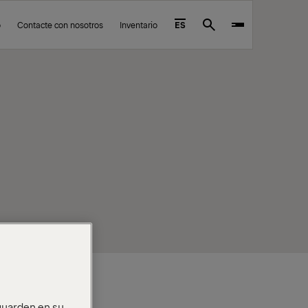
o
Contacte con nosotros
Inventario
ES
Search
 guarden en su