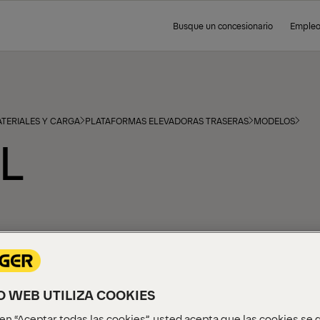
Busque un concesionario
Emple
TERIALES Y CARGA
PLATAFORMAS ELEVADORAS TRASERAS
MODELOS
L
IO WEB UTILIZA COOKIES
c en “Aceptar todas las cookies”, usted acepta que las cookies se