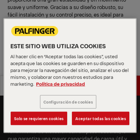
suave y uniforme. Gracias a su diseño robusto, su
fácil instalación y su control preciso, es ideal para
tareas de transporte exigentes.
Solicitar presupuesto
ESTE SITIO WEB UTILIZA COOKIES
Solicitar presupuesto
Encontrar socio comercial
Al hacer clic en “Aceptar todas las cookies”, usted
acepta que las cookies se guarden en su dispositivo
para mejorar la navegación del sitio, analizar el uso del
Encontrar socio comercial
mismo, y colaborar con nuestros estudios para
Especificaciones
marketing.
Política de privacidad
Solicitar presupuesto
Plataforma elevadora trasera
técnicas
más ligera con mecanismo de
Configuración de cookies
Especificaciones
Solicitar presupuesto
elevación de 4 cilindros
técnicas
Al ser el modelo más ligero equipado con un sistema
Solo se requieren cookies
Aceptar todas las cookies
de elevación de 4 cilindros, ofrece el máximo
rendimiento de elevación con un peso reducido, lo
que garantiza una mayor capacidad de carga útil y