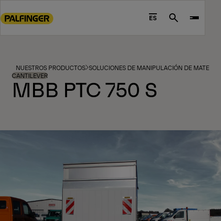
Go
to
ES
Search
main
content
Go
to
NUESTROS PRODUCTOS
SOLUCIONES DE MANIPULACIÓN DE MATERIA
footer
CANTILEVER
MBB PTC 750 S
content