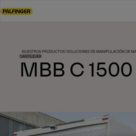
Go
to
main
content
Go
to
footer
NUESTROS PRODUCTOS
SOLUCIONES DE MANIPULACIÓN DE MA
content
CANTILEVER
MBB C 1500