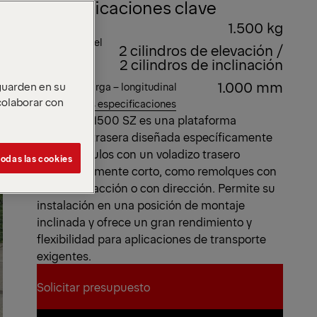
Especificaciones clave
1.500 kg
Capacidad
Hidráulica del
2 cilindros de elevación /
equipo de
2 cilindros de inclinación
elevación
1.000 mm
 guarden en su
Centro de carga – longitudinal
 colaborar con
Ver todas las especificaciones
La MBB C 1500 SZ es una plataforma
elevadora trasera diseñada específicamente
para vehículos con un voladizo trasero
odas las cookies
extremadamente corto, como remolques con
barra de tracción o con dirección. Permite su
instalación en una posición de montaje
inclinada y ofrece un gran rendimiento y
flexibilidad para aplicaciones de transporte
exigentes.
Solicitar presupuesto