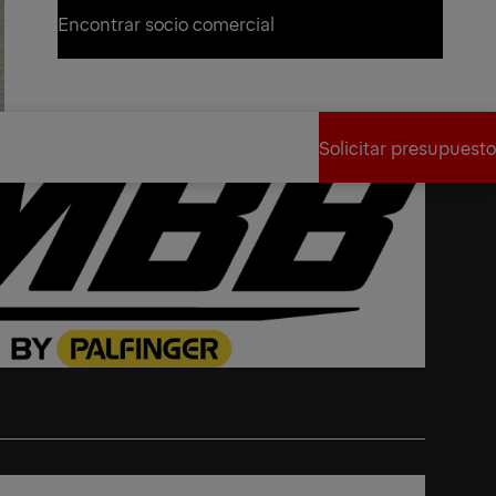
Solicitar presupuesto
Encontrar socio comercial
Encontrar socio comercial
Solicitar presupuesto
Solicitar presupuesto