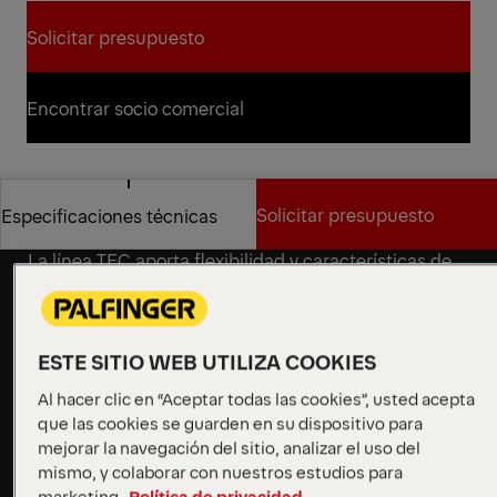
Solicitar presupuesto
Solicitar presupuesto
Encontrar socio comercial
Encontrar socio comercial
Solicitar presupuesto
Especificaciones técnicas
TEC: Lo mejor como norma
La línea TEC aporta flexibilidad y características de
Solicitar presupuesto
Especificaciones técnicas
vanguardia, abriendo la posibilidad de añadir varias
opciones para mejorar el equipo, en términos de
comodidad, rendimiento y seguridad.
ESTE SITIO WEB UTILIZA COOKIES
Más información
Al hacer clic en “Aceptar todas las cookies”, usted acepta
que las cookies se guarden en su dispositivo para
mejorar la navegación del sitio, analizar el uso del
Más información
mismo, y colaborar con nuestros estudios para
marketing.
Política de privacidad