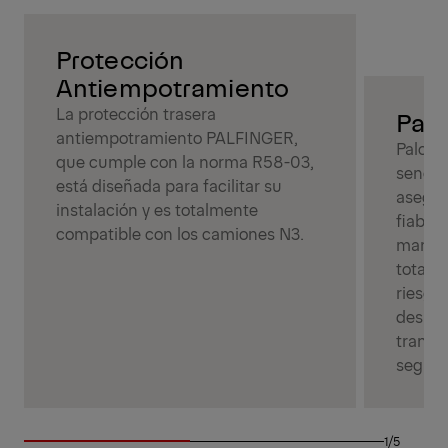
Protección
Antiempotramiento
La protección trasera
Palc
antiempotramiento PALFINGER,
Palcov
que cumple con la norma R58-03,
sencil
está diseñada para facilitar su
asegur
instalación y es totalmente
fiable 
compatible con los camiones N3.
manten
totalm
riesgo 
despla
transpo
seguri
1/5