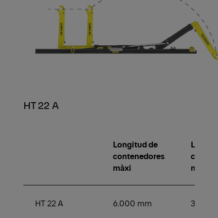
HT 22 A
Longitud de
Longit
contenedores
conten
màxi
min.
HT 22 A
6.000 mm
3.000