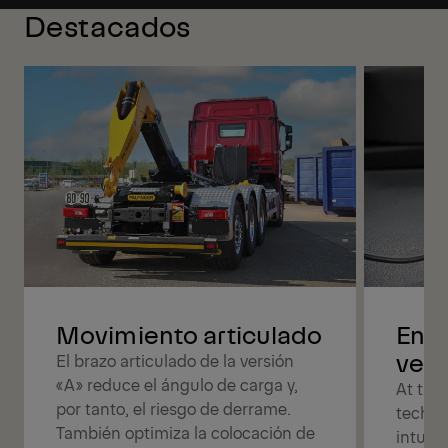
Destacados
Movimiento articulado
Enjo
versa
El brazo articulado de la versión
«A» reduce el ángulo de carga y,
At the 
por tanto, el riesgo de derrame.
techno
También optimiza la colocación de
intuit