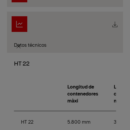
Datos técnicos
HT 22
Longitud de
Longit
contenedores
conten
màxi
min.
HT 22
5.800 mm
3.500