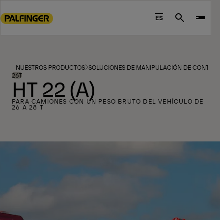
Go
to
ES
Search
main
content
Go
to
NUESTROS PRODUCTOS
SOLUCIONES DE MANIPULACIÓN DE CONTEN
footer
26T
HT 22 (A)
content
PARA CAMIONES CON UN PESO BRUTO DEL VEHÍCULO DE
26 A 28 T