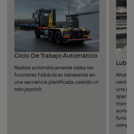
Ciclo De Trabajo Automático
Lubric
Realiza automáticamente todas las
Ahorre 
funciones hidráulicas necesarias en
central
una secuencia planificada usando un
una pos
solo joystick.
operador
manteni
aumenta
funciona
compon