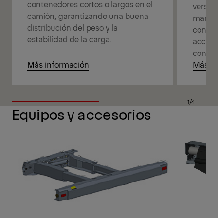
contenedores cortos o largos en el
versati
camión, garantizando una buena
manage
distribución del peso y la
connec
estabilidad de la carga.
access
control
Más información
Más in
1/4
Equipos y accesorios