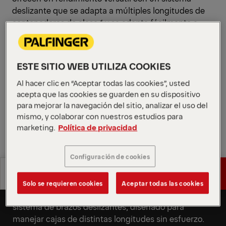
deslizante que se adapta a múltiples longitudes de
contenedores de clase 1 y se adapta fácilmente a
diferentes aplicaciones. Su baja altura de transporte
y diseño ligero ofrecen soluciones seguras y flexibles
con distintos niveles de confort para diversas
ESTE SITIO WEB UTILIZA COOKIES
necesidades.
Al hacer clic en “Aceptar todas las cookies”, usted
Solicitar presupuesto
acepta que las cookies se guarden en su dispositivo
para mejorar la navegación del sitio, analizar el uso del
mismo, y colaborar con nuestros estudios para
Solicitar presupuesto
Encontrar socio comercial
marketing.
Política de privacidad
Encontrar socio comercial
Configuración de cookies
Especificaciones
Solicitar presupuesto
Versatilidad para un socio fiable
técnicas
Solo se requieren cookies
Aceptar todas las cookies
Desbloquea la máxima flexibilidad con nuestro
Especificaciones
Solicitar presupuesto
sistema de brazos deslizantes, diseñado para
técnicas
manejar cajas de distintas longitudes sin esfuerzo.