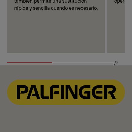
también permite una sustitución
operado
rápida y sencilla cuando es necesario.
1/7