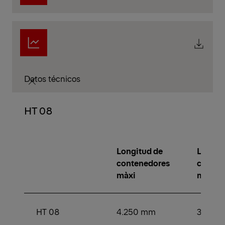
Datos técnicos
HT 08
Longitud de
Longit
contenedores
conten
màxi
min.
HT 08
4.250 mm
3.000