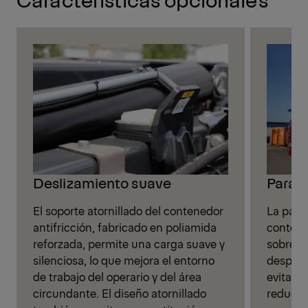
Deslizamiento suave
Parad
El soporte atornillado del contenedor
La para
antifricción, fabricado en poliamida
contene
reforzada, permite una carga suave y
sobre l
silenciosa, lo que mejora el entorno
después 
de trabajo del operario y del área
evita i
circundante. El diseño atornillado
reducir 