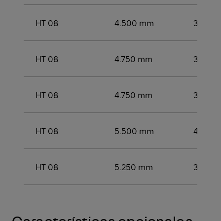
HT 08
4.500 mm
3.250
HT 08
4.750 mm
3.500
HT 08
4.750 mm
3.500
HT 08
5.500 mm
4.250
HT 08
5.250 mm
3.750
Características opcionales