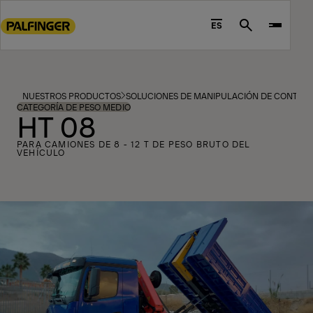
Go
to
ES
Search
main
content
Go
to
NUESTROS PRODUCTOS
SOLUCIONES DE MANIPULACIÓN DE CONTEN
footer
CATEGORÍA DE PESO MEDIO
HT 08
content
PARA CAMIONES DE 8 - 12 T DE PESO BRUTO DEL
VEHÍCULO