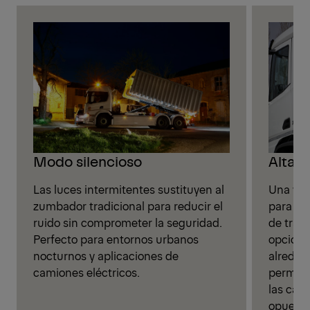
Alta v
Modo silencioso
Una visi
Las luces intermitentes sustituyen al
para un
zumbador tradicional para reducir el
de traba
ruido sin comprometer la seguridad.
opcional
Perfecto para entornos urbanos
alreded
nocturnos y aplicaciones de
permite
camiones eléctricos.
las cad
opuesto 