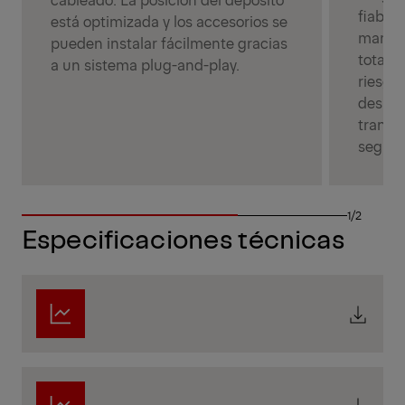
fiable 
está optimizada y los accesorios se
manten
pueden instalar fácilmente gracias
totalm
a un sistema plug-and-play.
riesgo 
despla
transpo
seguri
1/2
Especificaciones técnicas