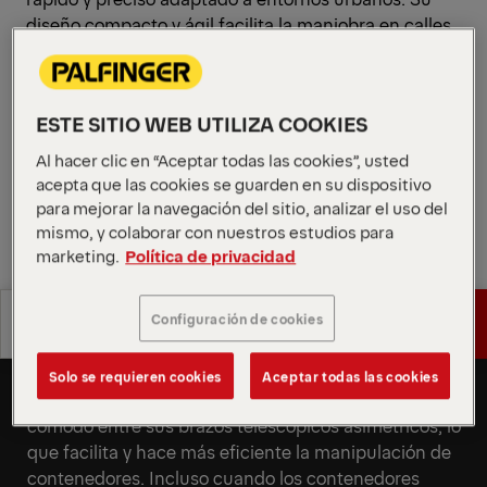
diseño compacto y ágil facilita la maniobra en calles
estrechas, mientras que una operación fiable
mantiene los flujos de trabajo urbanos sin
problemas.
ESTE SITIO WEB UTILIZA COOKIES
Solicitar presupuesto
Al hacer clic en “Aceptar todas las cookies”, usted
acepta que las cookies se guarden en su dispositivo
para mejorar la navegación del sitio, analizar el uso del
Solicitar presupuesto
Encontrar socio comercial
mismo, y colaborar con nuestros estudios para
marketing.
Política de privacidad
Encontrar socio comercial
Especificaciones
Configuración de cookies
Solicitar presupuesto
Velocidad y flexibilidad para
técnicas
afrontar los retos futuros
Solo se requieren cookies
Aceptar todas las cookies
Especificaciones
Solicitar presupuesto
El skiploader de PALFINGER ofrece un espacio
técnicas
cómodo entre sus brazos telescópicos asimétricos, lo
que facilita y hace más eficiente la manipulación de
contenedores. Incluso cuando los contenedores