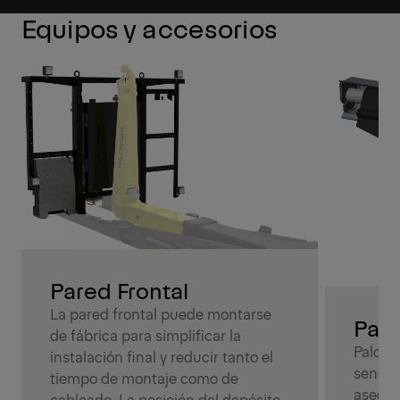
Equipos y accesorios
Pared Frontal
La pared frontal puede montarse
Palc
de fábrica para simplificar la
Palcov
instalación final y reducir tanto el
sencil
tiempo de montaje como de
asegur
cableado. La posición del depósito