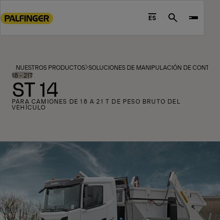
Go
to
ES
Search
main
content
Go
to
NUESTROS PRODUCTOS
SOLUCIONES DE MANIPULACIÓN DE CONTEN
footer
18 - 21T
ST 14
content
PARA CAMIONES DE 18 A 21 T DE PESO BRUTO DEL
VEHÍCULO