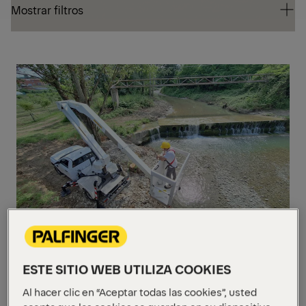
Mostrar filtros
Mostrar filtros
10-
20
P 130 A
Altura de trabajo
13 m
ESTE SITIO WEB UTILIZA COOKIES
Carga de la cesta
250 kg
Al hacer clic en “Aceptar todas las cookies”, usted
Alcance lateral
6.3 m fixed