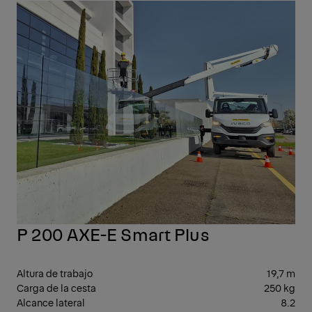
10-
20
P 200 AXE-E Smart Plus
Altura de trabajo
19,7 m
Carga de la cesta
250 kg
Alcance lateral
8.2