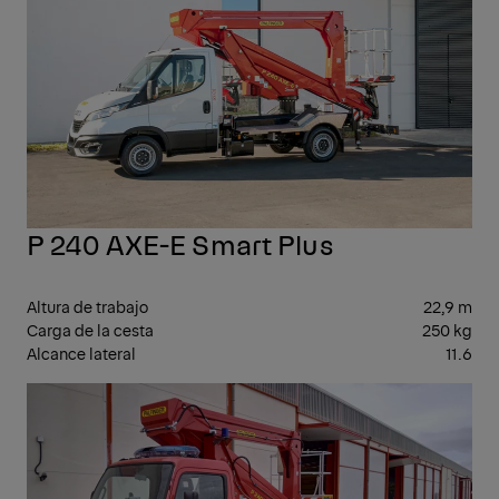
P 240 AXE-E Smart Plus
Altura de trabajo
22,9 m
Carga de la cesta
250 kg
Alcance lateral
11.6
CLA
SM