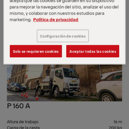
acepta que las cookies se guarden en su dispositivo
basket/7.0 m
para mejorar la navegación del sitio, analizar el uso del
rotating basket
mismo, y colaborar con nuestros estudios para
10-
marketing.
Política de privacidad
20
Configuración de cookies
Solo se requieren cookies
Aceptar todas las cookies
P 160 A
Altura de trabajo
16 m
Carga de la cesta
200 kg