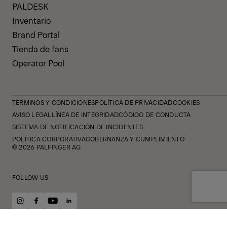
PALDESK
Inventario
Brand Portal
Tienda de fans
Operator Pool
TÉRMINOS Y CONDICIONES
POLÍTICA DE PRIVACIDAD
COOKIES
AVISO LEGAL
LÍNEA DE INTEGRIDAD
CÓDIGO DE CONDUCTA
SISTEMA DE NOTIFICACIÓN DE INCIDENTES
POLÍTICA CORPORATIVA
GOBERNANZA Y CUMPLIMIENTO
© 2026 PALFINGER AG
FOLLOW US
instagram
facebook
youtube
linkedin