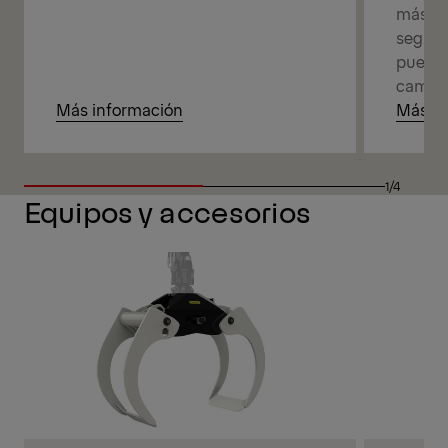
más pr
seguro
pueden
camión
Más información
Más in
1/4
Equipos y accesorios