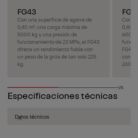
FG43
FG4
Con una superficie de agarre de
Con un
0,40 m², una carga máxima de
0,40 m
5000 kg y una presión de
6000 k
funcionamiento de 23 MPa, el FG43
funcio
ofrece un rendimiento fiable con
FG43S 
un peso de la grúa de tan solo 225
con un
kg.
260 kg
1/5
Especificaciones técnicas
Datos técnicos