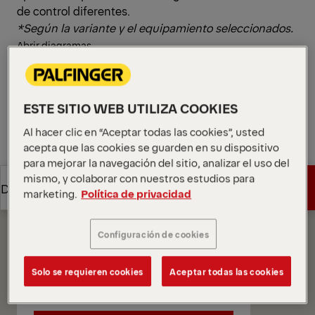
de control diferentes.
*Según la variante y el equipamiento seleccionados.
Abrir diagramas
Solicitar presupuesto
ESTE SITIO WEB UTILIZA COOKIES
Solicitar presupuesto
Encontrar socio comercial
Al hacer clic en “Aceptar todas las cookies”, usted
acepta que las cookies se guarden en su dispositivo
para mejorar la navegación del sitio, analizar el uso del
Encontrar socio comercial
Diagramas
mismo, y colaborar con nuestros estudios para
Solicitar presupuesto
Destacados
marketing.
Política de privacidad
Solicitar presupuesto
Destacados
Configuración de cookies
Solo se requieren cookies
Aceptar todas las cookies