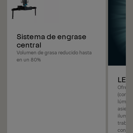
Sistema de engrase
central
Volumen de grasa reducido hasta
en un 80%
LED
Ofrece
(con u
lúmene
asient
ilumin
trabaj
condic