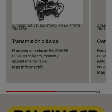
CLASSIC DRIVE, MONTADO EN LA PARTE
COMFORT
TRASERA
TRASER
Transmisión clásica
Comfo
El asiento estándar de PALFINGER
Este asi
EPSILON es ligero, robusto y
EPSILON 
absolutamente fiable.
junto con
reducir l
Más información
Más inf
1/3