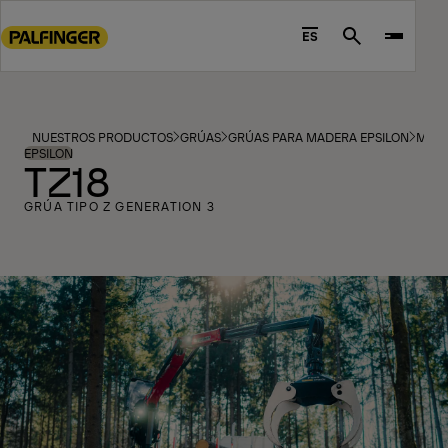
Go
to
ES
Search
main
content
Go
to
NUESTROS PRODUCTOS
GRÚAS
GRÚAS PARA MADERA EPSILON
MOD
footer
EPSILON
TZ18
content
GRÚA TIPO Z GENERATION 3