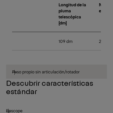
Longitud de la
Númer
pluma
extens
telescópica
[dm]
109 dm
2
Peso propio sin articulación/rotador
Descubrir características
estándar
Epscope