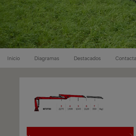
Diagramas
Inicio
Diagramas
Destacados
Contacta