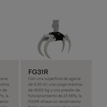
Prev
Next
F
Con
de
de
fun
FG
FG31R
fia
arre
Con una superficie de agarre
de 
áxima
de 0,35 m², una carga máxima
n de
de 4000 kg y una presión de
a, la
funcionamiento de 25 MPa, la
iento
FG31R ofrece un rendimiento
grúa
fiable con un peso de la grúa