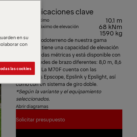
Especificaciones clave
10.1 m
Alcance máximo
68 kNm
Momento máximo de elevación
1590 kg
Peso propio
 guarden en su
Esta grúa todoterreno de nuestra gama
 colaborar con
Epsolution tiene una capacidad de elevación
de 7 toneladas métricas y está disponible con
tres longitudes de brazo diferentes: 8,0 m, 8,6
odas las cookies
m y 10,1 m. La M70F cuenta con las
tecnologías Epscope, Epslink y Epslight, así
como con un sistema de giro doble.
*Según la variante y el equipamiento
seleccionados.
Abrir diagramas
Solicitar presupuesto