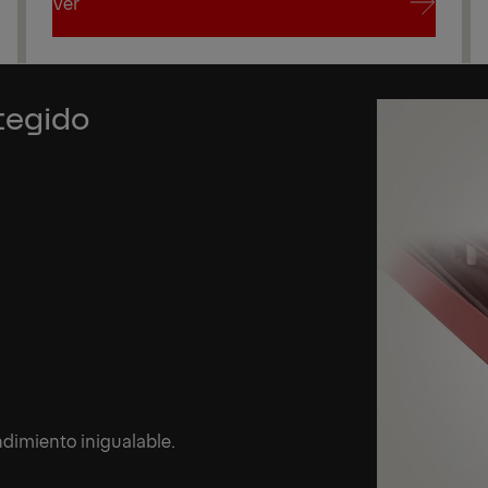
Ver
Ver
tegido
dimiento inigualable.