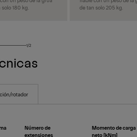
 solo 180 kg.
de tan solo 205 kg.
1/2
écnicas
ación/rotador
uma
Número de
Momento de carga
extensiones
neto [kNm]