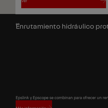
Ver
1/1
Ver
Enrutamiento hidráulico pro
Epslink y Epscope se combinan para ofrecer un ren