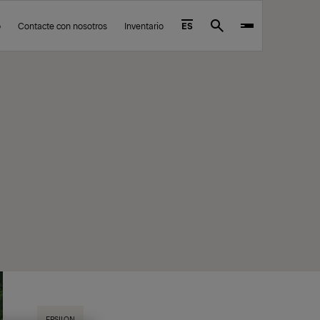
o
Contacte con nosotros
Inventario
ES
Search
EPSILON