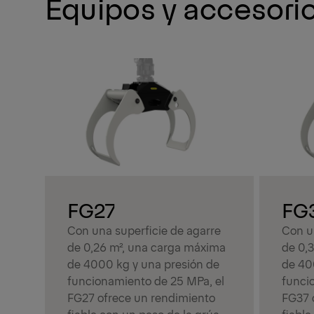
Equipos y accesori
FG27
FG
Con una superficie de agarre
Con u
de 0,26 m², una carga máxima
de 0,
de 4000 kg y una presión de
de 40
funcionamiento de 25 MPa, el
funci
FG27 ofrece un rendimiento
FG37 
fiable con un peso de la grúa
fiable