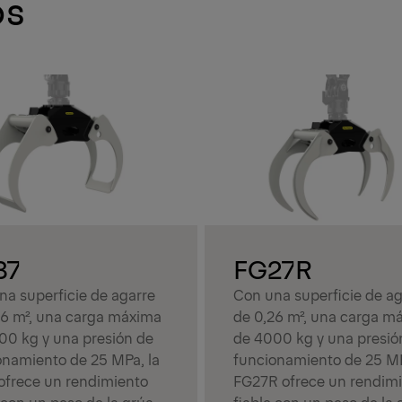
os
37
FG27R
na superficie de agarre
Con una superficie de ag
36 m², una carga máxima
de 0,26 m², una carga m
00 kg y una presión de
de 4000 kg y una presió
onamiento de 25 MPa, la
funcionamiento de 25 MP
ofrece un rendimiento
FG27R ofrece un rendim
 con un peso de la grúa
fiable con un peso de la 