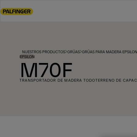
Go
to
main
content
Go
to
footer
NUESTROS PRODUCTOS
GRÚAS
GRÚAS PARA MADERA EPSILO
content
EPSILON
M70F
TRANSPORTADOR DE MADERA TODOTERRENO DE CAPAC