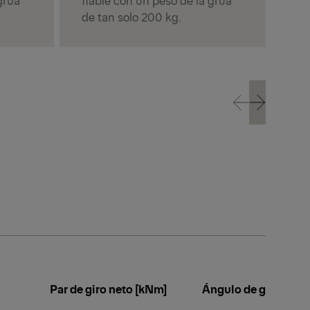
de tan solo 200 kg.
Prev
Next
Prev
Next
Par de giro neto [kNm]
Ángulo de giro [°]