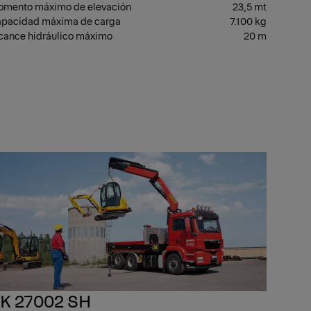
mento máximo de elevación
23,5 mt
pacidad máxima de carga
7.100 kg
cance hidráulico máximo
20 m
MA
GAMA
IA
MEDIA
K 27002 SH