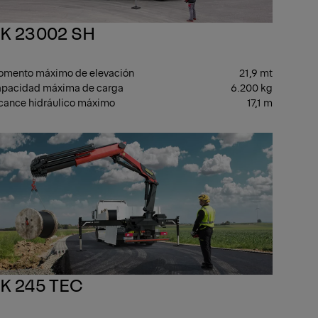
K 23002 SH
mento máximo de elevación
21,9 mt
pacidad máxima de carga
6.200 kg
cance hidráulico máximo
17,1 m
MA
GAMA
IA
MEDIA
K 245 TEC