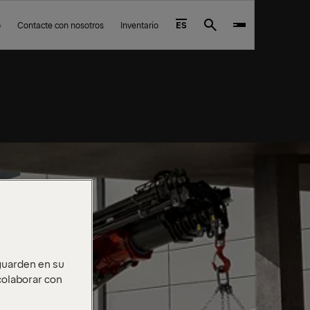
o
Contacte con nosotros
Inventario
ES
Search
 guarden en su
 colaborar con