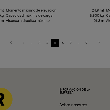
 mt
Momento máximo de elevación
24,9 mt
Mo
 kg
Capacidad máxima de carga
8.900 kg
Ca
 m
Alcance hidráulico máximo
21,3 m
Al
1
…
3
4
5
6
7
…
9
Previous
Next
INFORMACIÓN DE LA
EMPRESA
Sobre nosotros