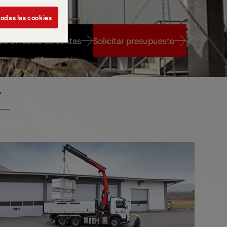
odas las cookies
e un socio de ventas
Solicitar presupuesto
e un socio de ventas
Solicitar presupuesto
MA
GAMA
IA
MEDIA