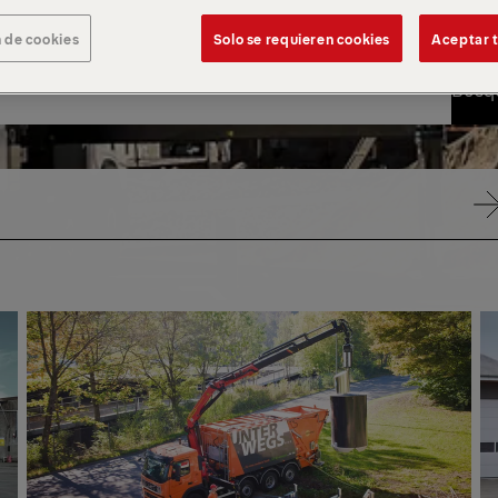
 de cookies
Solo se requieren cookies
Aceptar t
Busqu
Busqu
GAMA
GA
MEDIA
MED