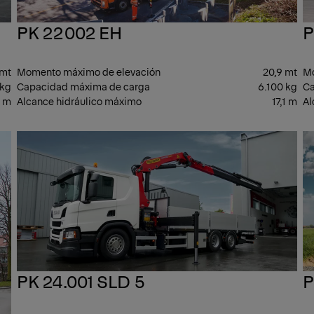
PK 22002 EH
P
 mt
Momento máximo de elevación
20,9 mt
Mo
 kg
Capacidad máxima de carga
6.100 kg
Ca
9 m
Alcance hidráulico máximo
17,1 m
Al
ESPECIAL
GA
MED
PK 24.001 SLD 5
P