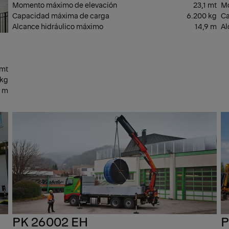
Momento máximo de elevación
23,1 mt
Mo
Capacidad máxima de carga
6.200 kg
Ca
Alcance hidráulico máximo
14,9 m
Al
 mt
 kg
2 m
GAMA
GA
MEDIA
MED
PK 26002 EH
P