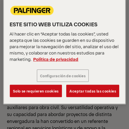
↗
La empresa ibicenca refuerza su capacidad de
ESTE SITIO WEB UTILIZA COOKIES
elevación con una grúa High Performance de
PALFINGER, apostando por tecnología avanzada y
Al hacer clic en “Aceptar todas las cookies”, usted
acepta que las cookies se guarden en su dispositivo
eficiencia operativa.
para mejorar la navegación del sitio, analizar el uso del
mismo, y colaborar con nuestros estudios para
marketing.
Política de privacidad
PK 92002 SH
UNA EMPRESA CON
SOLIDEZ Y TRAYECTORIA EN
Configuración de cookies
EL SECTOR
Solo se requieren cookies
Aceptar todas las cookies
El Cocherito e Hijos S.L. cuenta con una amplia
experiencia en el ámbito del transporte y los servicios
auxiliares para obra civil. Su versatilidad operativa y
su capacidad para abordar proyectos de distinta
envergadura la han convertido en un referente
regional en servicios logísticos y de apoyo a la