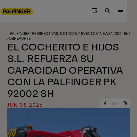
Go
to
ES
Search
main
content
Go
PALFINGER
PERSPECTIVAS, NOTICIAS Y EVENTOS
NEWS
2026
EL COC
JOBREPORTS
to
EL COCHERITO E HIJOS
footer
S.L. REFUERZA SU
content
CAPACIDAD OPERATIVA
CON LA PALFINGER PK
92002 SH
JUN 08 2026
Share
Share
Share
on
on
on
Facebook
Insta
LinkedIn