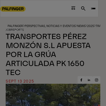
Go
to
ES
Search
main
content
Go
PALFINGER
PERSPECTIVAS, NOTICIAS Y EVENTOS
NEWS
2025
TRANSP
JOBREPORTS
to
TRANSPORTES PÉREZ
footer
MONZÓN S.L APUESTA
content
POR LA GRÚA
ARTICULADA PK 1650
TEC
SEPT 13 2025
Share
Share
Share
on
on
on
Facebook
Insta
LinkedIn