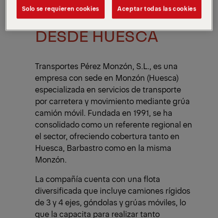
Solo se requieren cookies
Aceptar todas las cookies
PÉREZ MONZÓN S.L,
DESDE HUESCA
Transportes Pérez Monzón, S.L., es una
empresa con sede en Monzón (Huesca)
especializada en servicios de transporte
por carretera y movimiento mediante grúa
camión móvil. Fundada en 1991, se ha
consolidado como un referente regional en
el sector, ofreciendo cobertura tanto en
Huesca, Barbastro como en la misma
Monzón.
La compañía cuenta con una flota
diversificada que incluye camiones rígidos
de 3 y 4 ejes, góndolas y grúas móviles, lo
que la capacita para realizar tanto