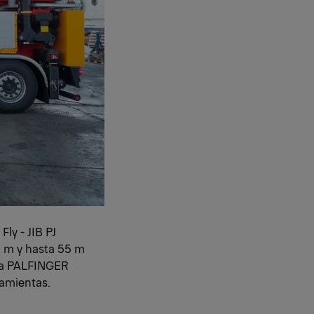
ly - JIB PJ
0 m y hasta 55 m
ada PALFINGER
amientas.