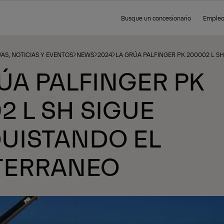
Busque un concesionario
Emple
AS, NOTICIAS Y EVENTOS
NEWS
2024
LA GRÚA PALFINGER PK 200002 L S
ÚA PALFINGER PK
2 L SH SIGUE
UISTANDO EL
TERRANEO