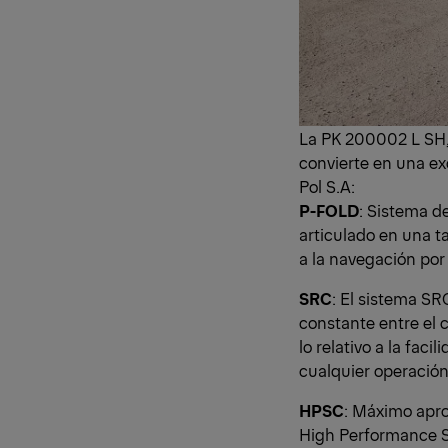
La PK 200002 L SH, 
convierte en una ex
Pol S.A:
P-FOLD
: Sistema d
articulado en una ta
a la navegación po
SRC
: El sistema SR
constante entre el c
lo relativo a la fac
cualquier operación
HPSC
: Máximo apro
High Performance St