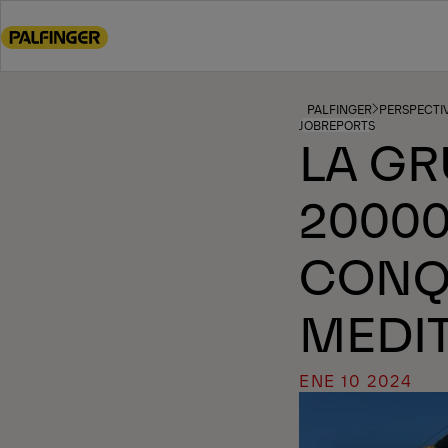
Go
to
main
content
Go
PALFINGER
PERSPECTIV
JOBREPORTS
to
LA GR
footer
content
20000
CONQ
MEDI
ENE 10 2024