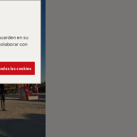
 guarden en su
 colaborar con
odas las cookies