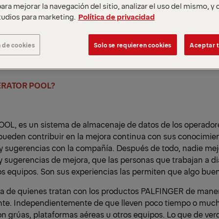
ara mejorar la navegación del sitio, analizar el uso del mismo, y
 mano las operaciones y maniobras con las máquinas, est
udios para marketing.
Política de privacidad
uier terreno ya sea urbano o industrial - los Operadores.
 de cookies
Solo se requieren cookies
Aceptar t
ERATOR POOL?
L, es un sistema de almacenaje de datos de los operadore
pueden contribuir en la mejora continua con sus conocimien
y sugerencias con la compañía. Después de todo, nadie mej
 sugerencias de mejora, que las personas que trabajan a dia
os equipos. Son sus experiencias las permiten que algo bue
va de quienes tratan con los productos PALFINGER de maner
te. Independientemente de que lleven poco tiempo o muc
n grúas, plataformas aéreas u otros equipos. Lo que de ver