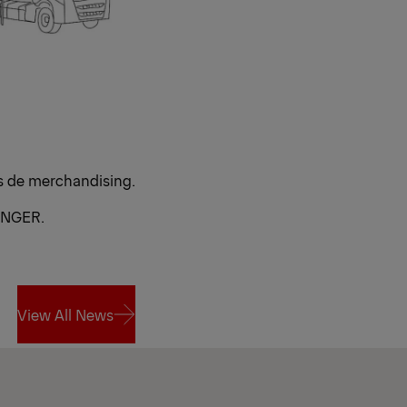
os de merchandising.
FINGER.
View All News
View All News