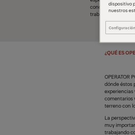
dispositivo p
conocen de primera
nuestros est
trabajando en cualq
Configuración
¿QUÉ ES OP
OPERATOR POO
dónde éstos 
experiencias 
comentarios y
terreno con l
La perspecti
muy importan
trabajando co