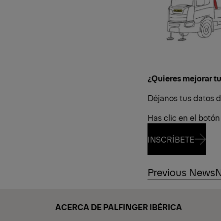
¿Quieres mejorar t
Déjanos tus datos d
Has clic en el bot
INSCRÍBETE
Previous News
N
INSCRÍBETE
ACERCA DE PALFINGER IBÉRICA