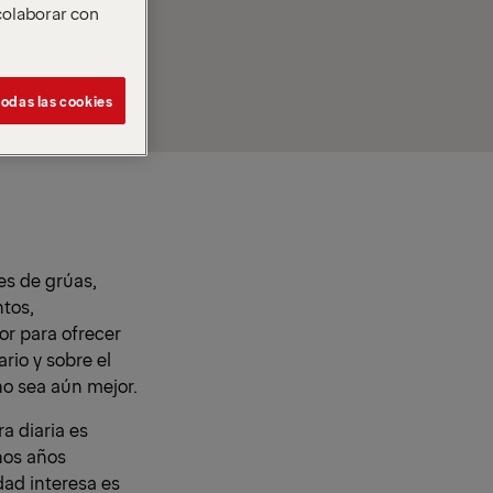
 colaborar con
os que están
odas las cookies
s de grúas,
tos,
or para ofrecer
rio y sobre el
no sea aún mejor.
a diaria es
hos años
dad interesa es