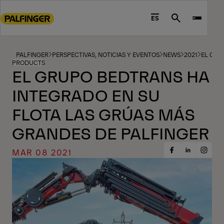
Go
to
ES
Search
main
content
Go
PALFINGER
PERSPECTIVAS, NOTICIAS Y EVENTOS
NEWS
2021
EL GRU
PRODUCTS
to
EL GRUPO BEDTRANS HA
footer
INTEGRADO EN SU
content
FLOTA LAS GRÚAS MÁS
GRANDES DE PALFINGER
MAR 08 2021
Share
Share
Share
on
on
on
Facebook
Insta
LinkedIn