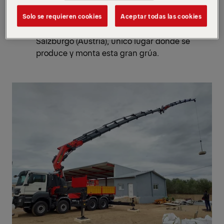
camión VOLVO con la PK 200002L SH, la
grúa hidráulica más grande de PALFINGER,
Solo se requieren cookies
Aceptar todas las cookies
llego a España procedente desde
Salzburgo (Austria), único lugar donde se
produce y monta esta gran grúa.