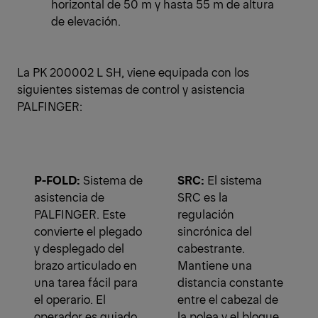
horizontal de 50 m y hasta 55 m de altura
de elevación.
La PK 200002 L SH, viene equipada con los
siguientes sistemas de control y asistencia
PALFINGER:
P-FOLD:
Sistema de
SRC:
El sistema
asistencia de
SRC es la
PALFINGER. Este
regulación
convierte el plegado
sincrónica del
y desplegado del
cabestrante.
brazo articulado en
Mantiene una
una tarea fácil para
distancia constante
el operario. El
entre el cabezal de
operador es guiado
la polea y el bloque