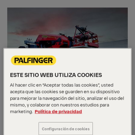
ESTE SITIO WEB UTILIZA COOKIES
Al hacer clic en “Aceptar todas las cookies”, usted
acepta que las cookies se guarden en su dispositivo
para mejorar la navegación del sitio, analizar el uso del
mismo, y colaborar con nuestros estudios para
El montaje de dos de los camiones-grúa se
marketing.
Política de privacidad
llevó a cabo en el Centro de Montaje de
PALFINGER Ibérica, ubicado en la localidad
Configuración de cookies
de Loeches (Madrid). Por otro lado el