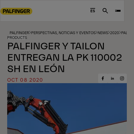
Go
to
ES
Search
main
content
Go
PALFINGER
PERSPECTIVAS, NOTICIAS Y EVENTOS
NEWS
2020
PALFIN
PRODUCTS
to
PALFINGER Y TAILON
footer
ENTREGAN LA PK 110002
content
SH EN LEÓN
OCT 08 2020
Share
Share
Share
on
on
on
Facebook
Insta
LinkedIn