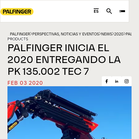
Go
to
ES
Search
main
content
Go
PALFINGER
PERSPECTIVAS, NOTICIAS Y EVENTOS
NEWS
2020
PALFIN
PRODUCTS
to
PALFINGER INICIA EL
footer
2020 ENTREGANDO LA
content
PK 135.002 TEC 7
FEB 03 2020
Share
Share
Share
on
on
on
Facebook
Insta
LinkedIn