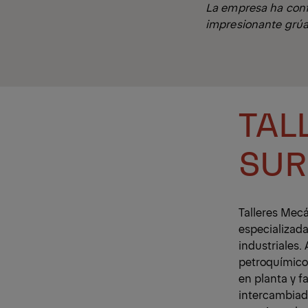
La empresa ha conf
impresionante grúa
TAL
SUR
Talleres Mecá
especializada
industriales.
petroquímico 
en planta y f
intercambiado