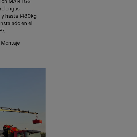
mión MAN TGS
prolongas
m y hasta 1480kg
nstalado en el
P7.
e Montaje