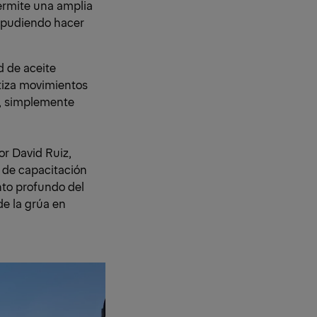
ermite una amplia
, pudiendo hacer
d de aceite
ntiza movimientos
ia, simplemente
r David Ruiz,
 de capacitación
nto profundo del
de la grúa en