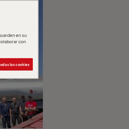
 guarden en su
 colaborar con
odas las cookies