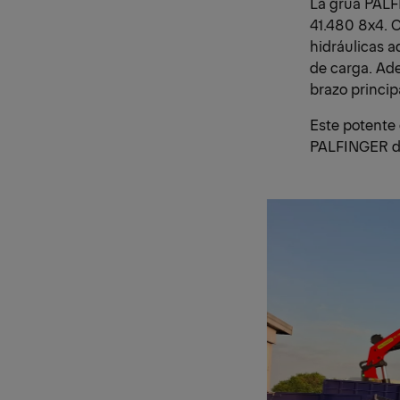
La grúa PAL
41.480 8x4. C
hidráulicas a
de carga. Ade
brazo princip
Este potente
PALFINGER de