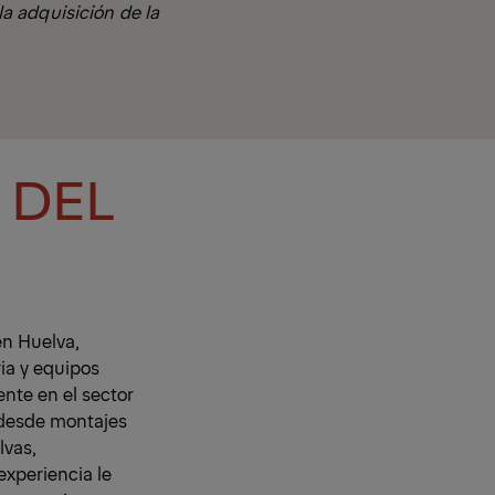
a adquisición de la
 DEL
en Huelva,
ia y equipos
ente en el sector
 desde montajes
lvas,
experiencia le