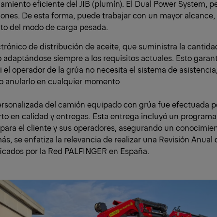
miento eficiente del JIB (plumín). El Dual Power System, p
iones. De esta forma, puede trabajar con un mayor alcance
o del modo de carga pesada.
trónico de distribución de aceite, que suministra la cantida
o adaptándose siempre a los requisitos actuales. Esto gara
Si el operador de la grúa no necesita el sistema de asistenc
 o anularlo en cualquier momento
ersonalizada del camión equipado con grúa fue efectuada po
to en calidad y entregas. Esta entrega incluyó un programa
para el cliente y sus operadores, asegurando un conocimie
s, se enfatiza la relevancia de realizar una Revisión Anual 
ificados por la Red PALFINGER en España.