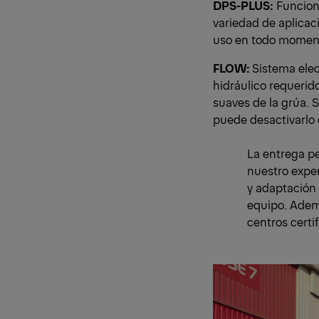
DPS-PLUS:
Funciona
variedad de aplicac
uso en todo moment
FLOW:
Sistema elec
hidráulico requerid
suaves de la grúa. 
puede desactivarlo
La entrega p
nuestro exper
y adaptación 
equipo. Ademá
centros cert