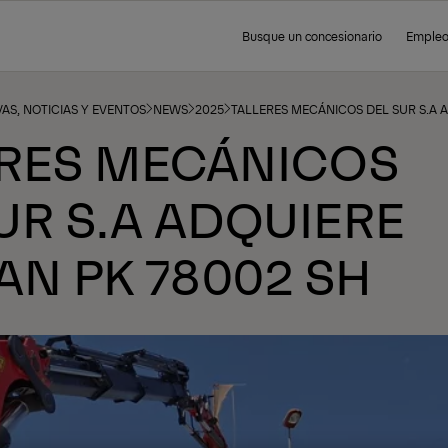
Busque un concesionario
Emple
AS, NOTICIAS Y EVENTOS
NEWS
2025
TALLERES MECÁNICOS DEL SUR S.A 
ERES MECÁNICOS
UR S.A ADQUIERE
AN PK 78002 SH