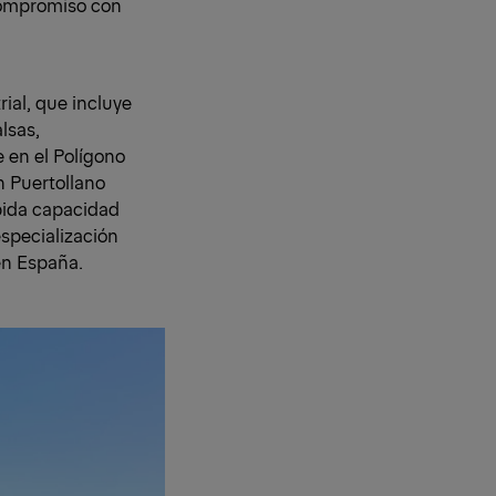
compromiso con
ial, que incluye
lsas,
 en el Polígono
n Puertollano
pida capacidad
especialización
en España.