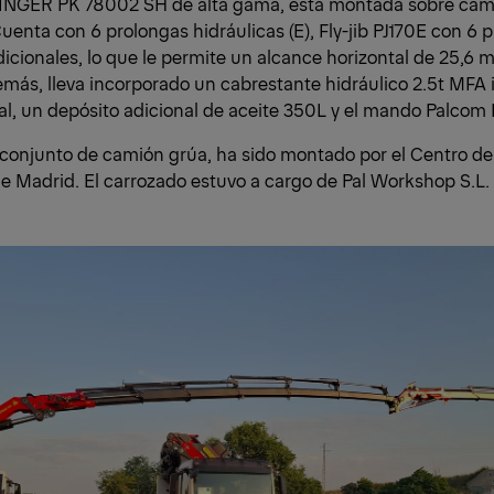
FINGER PK 78002 SH de alta gama, está montada sobre ca
uenta con 6 prolongas hidráulicas (E), Fly-jib PJ170E con 6 
dicionales, lo que le permite un alcance horizontal de 25,6 
más, lleva incorporado un cabrestante hidráulico 2.5t MFA i
al, un depósito adicional de aceite 350L y el mando Palcom 
 conjunto de camión grúa, ha sido montado por el Centro d
 Madrid. El carrozado estuvo a cargo de Pal Workshop S.L.