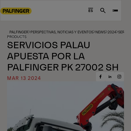
Go
to
ES
Search
main
content
Go
PALFINGER
PERSPECTIVAS, NOTICIAS Y EVENTOS
NEWS
2024
SERVIC
PRODUCTS
to
SERVICIOS PALAU
footer
APUESTA POR LA
content
PALFINGER PK 27002 SH
MAR 13 2024
Share
Share
Share
on
on
on
Facebook
Insta
LinkedIn