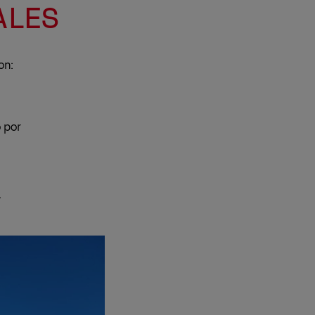
ALES
on:
 por
.