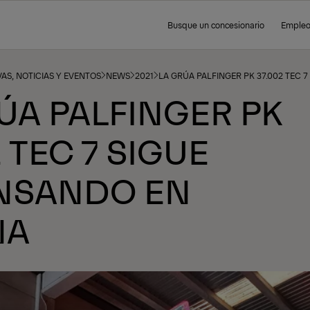
Busque un concesionario
Emple
AS, NOTICIAS Y EVENTOS
NEWS
2021
LA GRÚA PALFINGER PK 37.002 TEC 
ÚA PALFINGER PK
2 TEC 7 SIGUE
NSANDO EN
ÑA