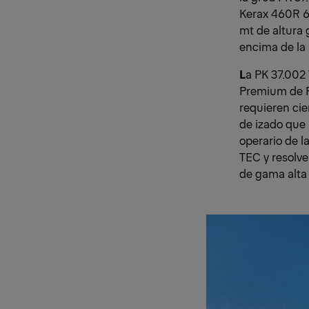
Kerax 460R 6
mt de altura 
encima de la 
L
a PK 37.002 
Premium de P
requieren cie
de izado que
operario de l
TEC y resolve
de gama alta 