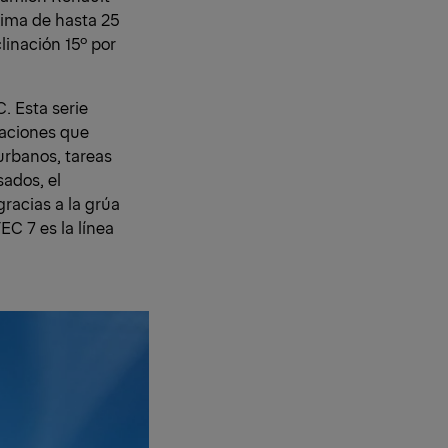
xima de hasta 25
linación 15º por
. Esta serie
caciones que
urbanos, tareas
ados, el
gracias a la grúa
EC 7 es la línea