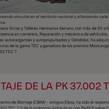
ando vínculos en el territorio nacional y afianzando cada
rca.
ana Grúas y Talleres Hermanos Serrano con más de 50 año
sistencia en carretera, Reparación y mecánica de vehículos, 
as autocargantes y autopropulsadas y Góndolas; ha adqui
grúas de la gama TEC y ganadora de los premios Movicarga 
02 TEC 7.
AJE DE LA PK 37.002 T
ntro de Montaje (CMM) – antiguo Elesa, ha sido el respon
.002 TEC 7 G de 8 prolongas hidráulicas con Perfil P sobre