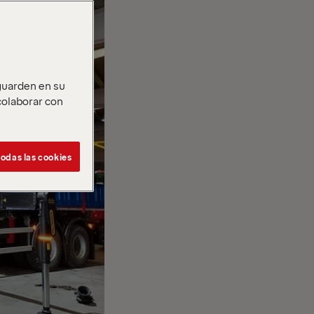
 guarden en su
 colaborar con
odas las cookies