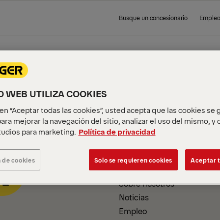
Busque un concesionario
Emple
 PAGE
IO WEB UTILIZA COOKIES
c en “Aceptar todas las cookies”, usted acepta que las cookies se
ara mejorar la navegación del sitio, analizar el uso del mismo, y
udios para marketing.
Política de privacidad
INFORMACIÓN DE LA
EMPRESA
 de cookies
Solo se requieren cookies
Aceptar t
Sobre nosotros
Noticias
Empleo