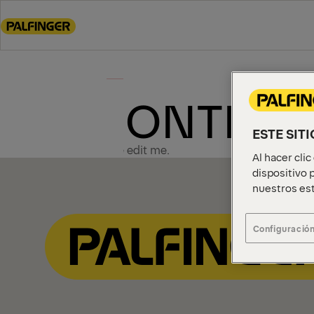
Go
to
main
content
Go
to
CONTENT
footer
content
ESTE SIT
Please edit me.
Al hacer cli
dispositivo p
nuestros est
Configuración