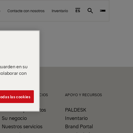
o
Contacte con nosotros
Inventario
ES
Search
 guarden en su
 colaborar con
PRODUCTOS Y SERVICIOS
APOYO Y RECURSOS
odas las cookies
Nuestros productos
PALDESK
Su negocio
Inventario
Nuestros servicios
Brand Portal