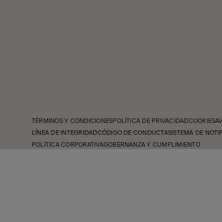
TÉRMINOS Y CONDICIONES
POLÍTICA DE PRIVACIDAD
COOKIES
A
LÍNEA DE INTEGRIDAD
CÓDIGO DE CONDUCTA
SISTEMA DE NOTI
POLÍTICA CORPORATIVA
GOBERNANZA Y CUMPLIMIENTO