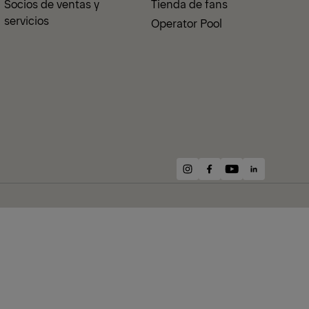
Socios de ventas y
Tienda de fans
servicios
Operator Pool
instagram
facebook
youtube
linkedin