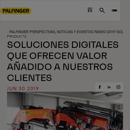
Go
to
ES
Search
main
content
Go
PALFINGER
PERSPECTIVAS, NOTICIAS Y EVENTOS
NEWS
2019
SOLUCI
PRODUCTS
to
SOLUCIONES DIGITALES
footer
QUE OFRECEN VALOR
content
AÑADIDO A NUESTROS
CLIENTES
JUN 30 2019
Share
Share
Share
on
on
on
Facebook
Insta
LinkedIn