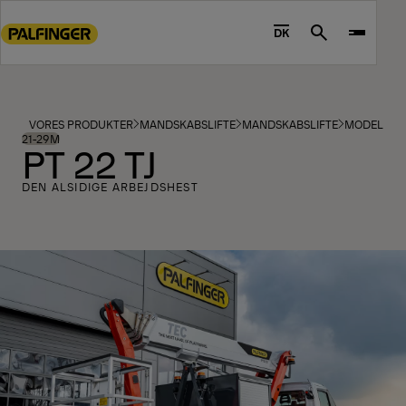
Go
to
DK
Search
main
content
Go
to
VORES PRODUKTER
MANDSKABSLIFTE
MANDSKABSLIFTE
MODELLER
footer
21-29M
PT 22 TJ
content
DEN ALSIDIGE ARBEJDSHEST