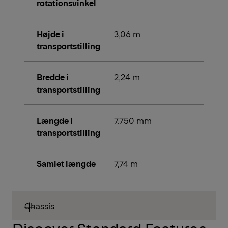
rotationsvinkel
Højde i
3,06 m
transportstilling
Bredde i
2,24 m
transportstilling
Længde i
7.750 mm
transportstilling
Samlet længde
7,74 m
Chassis
Discover Standard Features