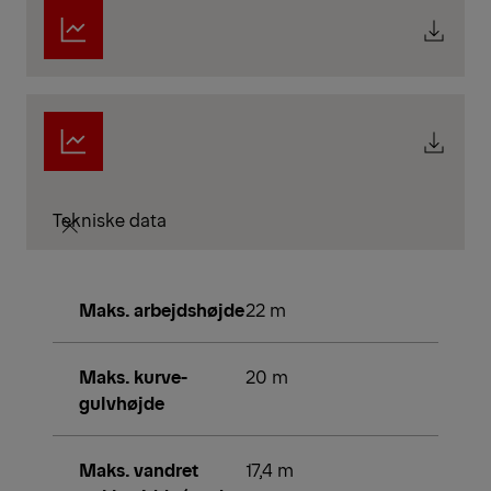
Tekniske data
Maks. arbejdshøjde
22 m
Maks. kurve-
20 m
gulvhøjde
Maks. vandret
17,4 m