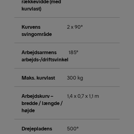
rækkevidde (med
kurvlast)
Kurvens
2 x 90°
svingområde
Arbejdsarmens
185°
arbejds-/driftsvinkel
Maks. kurvlast
300 kg
Arbejdskurv –
1,4 x 0,7 x 1,1 m
bredde / længde /
højde
Drejepladens
500°