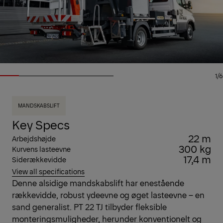
1/6
MANDSKABSLIFT
Key Specs
22 m
Arbejdshøjde
300 kg
Kurvens lasteevne
17,4 m
Siderækkevidde
View all specifications
Denne alsidige mandskabslift har enestående
rækkevidde, robust ydeevne og øget lasteevne – en
sand generalist. PT 22 TJ tilbyder fleksible
monteringsmuligheder, herunder konventionelt og