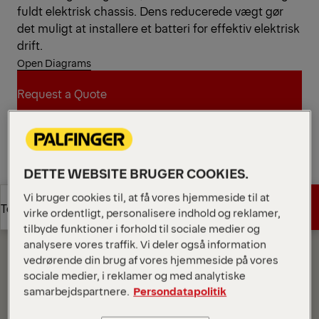
fuldt elektrisk chassis. Dens reducerede vægt gør
det muligt at installere et batteri for effektiv elektrisk
drift.
Open Diagrams
Request a Quote
Request a Quote
Find Sales Partner
DETTE WEBSITE BRUGER COOKIES.
Find Sales Partner
Diagrams
Vi bruger cookies til, at få vores hjemmeside til at
Get a Quote
Technical Specs
virke ordentligt, personalisere indhold og reklamer,
tilbyde funktioner i forhold til sociale medier og
analysere vores traffik. Vi deler også information
Get a Quote
Technical Specs
vedrørende din brug af vores hjemmeside på vores
sociale medier, i reklamer og med analytiske
samarbejdspartnere.
Persondatapolitik