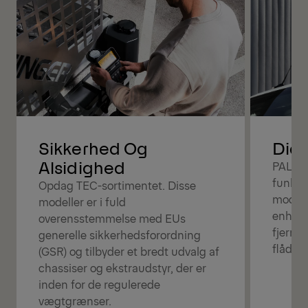
Digi
Sikkerhed Og
Alsidighed
PALFI
funkti
Opdag TEC-sortimentet. Disse
modtage
modeller er i fuld
enhede
overensstemmelse med EUs
fjernd
generelle sikkerhedsforordning
flådes
(GSR) og tilbyder et bredt udvalg af
chassiser og ekstraudstyr, der er
inden for de regulerede
vægtgrænser.