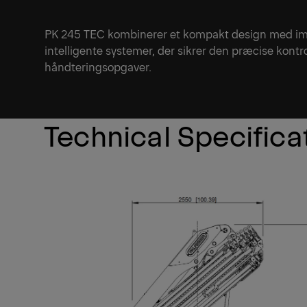
PK 245 TEC kombinerer et kompakt design med i
intelligente systemer, der sikrer den præcise kont
håndteringsopgaver.
Technical Specifica