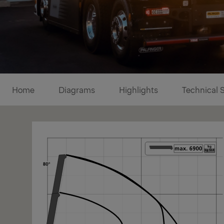
Diagrams
Home
Diagrams
Highlights
Technical 