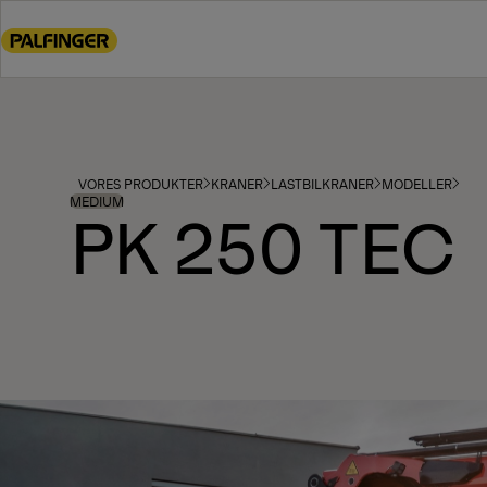
Go
to
main
content
Go
to
footer
VORES PRODUKTER
KRANER
LASTBILKRANER
MODELLER
content
MEDIUM
PK 250 TEC