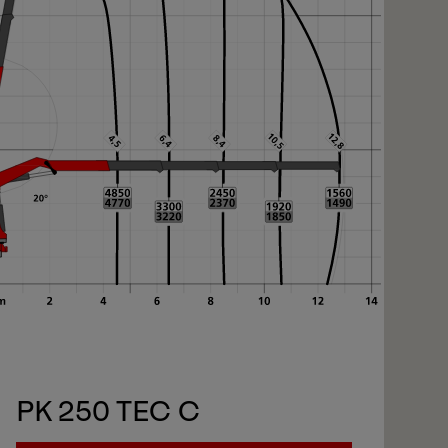
xt
xt
PK 250 TEC C