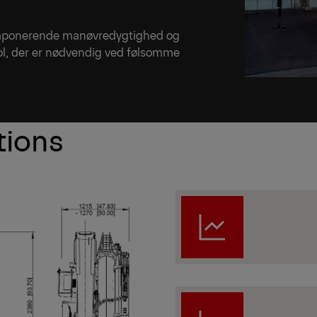
mponerende manøvredygtighed og
rol, der er nødvendig ved følsomme
tions