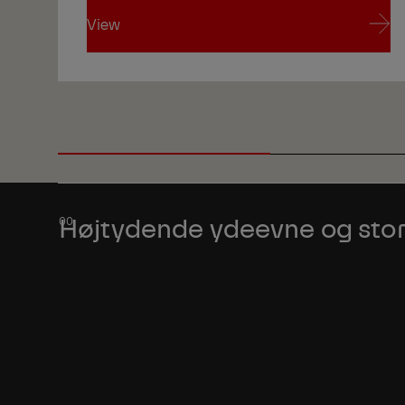
View
View
Højtydende ydeevne og stor