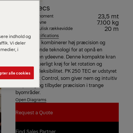
Key Specs
23,5 mt
Maks. løftemoment
7.100 kg
Maks. løfteevne
20 m
Maks. hydraulisk rækkevidde
View all specifications
isere indhold og
TEC-serien kombinerer høj præcision og
ffik. Vi deler
medier, i
banebrydende teknologi for at opnå en
uovertruffen ydeevne. Denne kompakte kran
har kontinuerligt krøj for let rotation og
forbedret fleksibilitet. PK 250 TEC er udstyret
ter alle cookies
med Smart Control, som giver nem og intuitiv
betjening og tilbyder præcision i trange
byområder.
Open Diagrams
Request a Quote
Request a Quote
Find Sales Partner