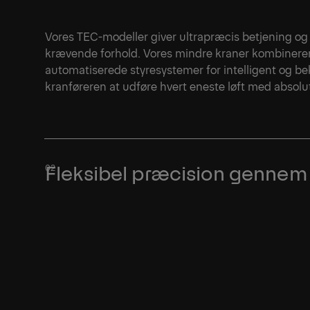
Vores TEC-modeller giver ultrapræcis betjening og 
krævende forhold. Vores mindre kraner kombinere
automatiserede styresystemer for intelligent og be
kranføreren at udføre hvert eneste løft med absolut t
Fleksibel præcision gennem i