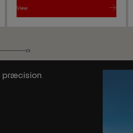
View
View
1/3
 præcision