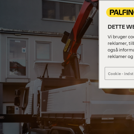
DETTE WE
Vi bruger coo
reklamer, til
også informa
reklamer og
Cookie - indst