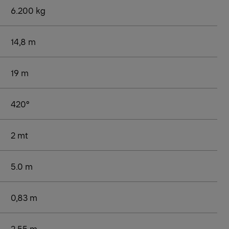
6.200 kg
14,8 m
19 m
420°
2 mt
5.0 m
0,83 m
2,55 m