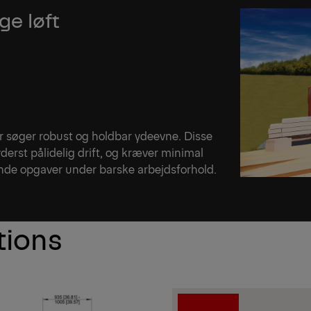
ge løft
der søger robust og holdbar ydeevne. Disse
yderst pålidelig drift, og kræver minimal
rende opgaver under barske arbejdsforhold.
tions