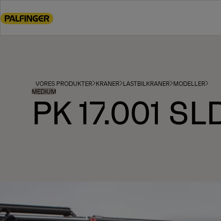
Go
to
main
content
Go
to
footer
VORES PRODUKTER
KRANER
LASTBILKRANER
MODELLER
content
MEDIUM
PK 17.001 SL