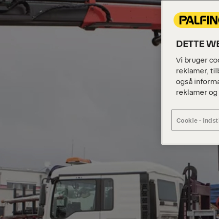
DETTE WE
Vi bruger coo
reklamer, til
også informa
reklamer og
Cookie - indst