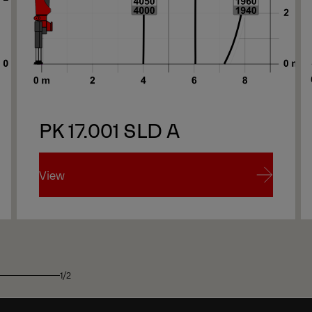
PK 17.001 SLD A
View
View
1/2