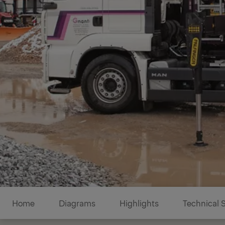
Diagrams
Home
Diagrams
Highlights
Technical 