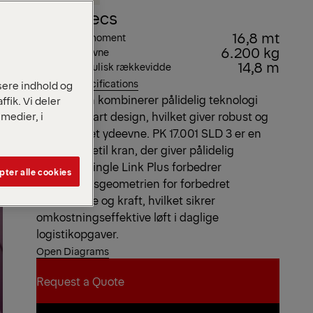
Key Specs
16,8 mt
Maks. løftemoment
6.200 kg
Maks. løfteevne
14,8 m
Maks. hydraulisk rækkevidde
View all specifications
isere indhold og
SLD-serien kombinerer pålidelig teknologi
ffik. Vi deler
medier, i
med holdbart design, hvilket giver robust og
værdidrevet ydeevne. PK 17.001 SLD 3 er en
solid og ligetil kran, der giver pålidelig
ydeevne. Single Link Plus forbedrer
ter alle cookies
bevægelsesgeometrien for forbedret
rækkevidde og kraft, hvilket sikrer
omkostningseffektive løft i daglige
logistikopgaver.
Open Diagrams
Request a Quote