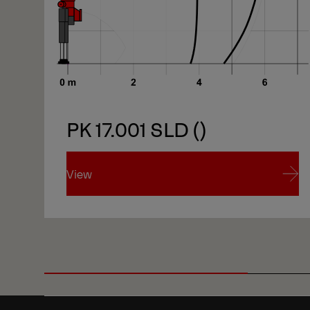
PK 17.001 SLD ()
View
View