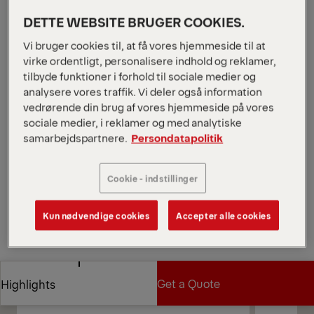
2020 kg
Egenvægt
DETTE WEBSITE BRUGER COOKIES.
Denne recycling-kran af L-typen fra vores
Epsolution-serie har en løfteevne på 11 tm og fås i
Vi bruger cookies til, at få vores hjemmeside til at
fem armlængder: 7,5 m, 8,0 m, 8,0 m (V), 8,3 m, og
virke ordentligt, personalisere indhold og reklamer,
9,6 m. M110L er udstyret med Epscope, Epslink og
tilbyde funktioner i forhold til sociale medier og
HPSC og tilbyder seks forskellige betjeningsmetoder.
analysere vores traffik. Vi deler også information
*Afhænger af den valgte variant og det valgte
vedrørende din brug af vores hjemmeside på vores
sociale medier, i reklamer og med analytiske
udstyr.
samarbejdspartnere.
Persondatapolitik
Open Diagrams
Request a Quote
Cookie - indstillinger
Request a Quote
Find Sales Partner
Kun nødvendige cookies
Accepter alle cookies
Find Sales Partner
Diagrams
Get a Quote
Highlights