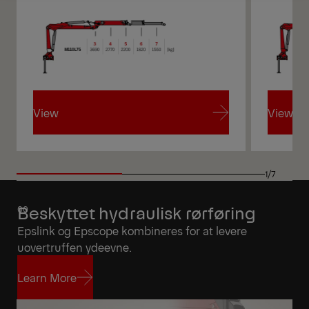
Get a Quote
Highlights
View
View
View
View
1/7
Beskyttet hydraulisk rørføring
Epslink og Epscope kombineres for at levere
uovertruffen ydeevne.
Learn More