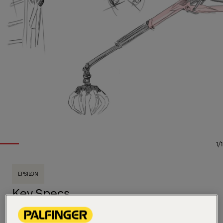
1/1
EPSILON
Key Specs
9.7 m
Maks. rækkevidde
111 kNm
Maks. løftemoment