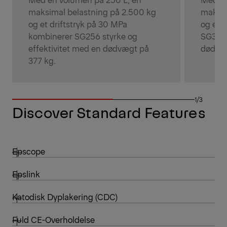
maksimal belastning på 2.500 kg
maksim
og et driftstryk på 30 MPa
og et d
kombinerer SG256 styrke og
SG300 
effektivitet med en dødvægt på
dødvæg
377 kg.
1/3
Discover Standard Features
Epscope
Epslink
Katodisk Dyplakering (CDC)
Fuld CE-Overholdelse