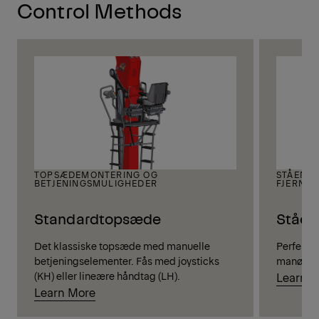
Control Methods
TOPSÆDEMONTERING OG
STÅENDE
BETJENINGSMULIGHEDER
FJERNBE
Standardtopsæde
Ståen
Det klassiske topsæde med manuelle
Perfekt u
betjeningselementer. Fås med joysticks
manøvrep
(KH) eller lineære håndtag (LH).
Learn 
Learn More