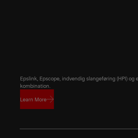
Epslink, Epscope, indvendig slangeføring (HPI) og 
kombination.
Learn More
Learn More