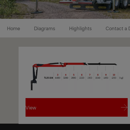
Diagrams
Home
Diagrams
Highlights
Contact a 
1/1
View
View