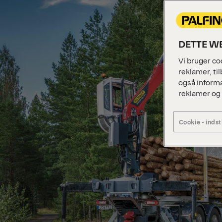
DETTE WE
Vi bruger coo
reklamer, til
også informa
reklamer og
Cookie - indst