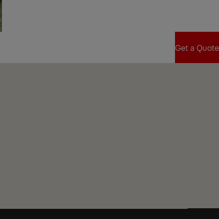
Find Sales Partner
Get a Quote
Get a Quote