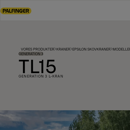
Go
to
main
content
Go
to
footer
VORES PRODUKTER
KRANER
EPSILON SKOVKRANER
MODELLE
content
GENERATION 3
TL15
GENERATION 3 L-KRAN