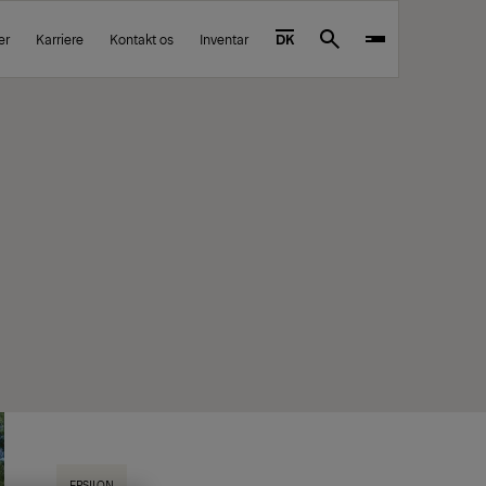
er
Karriere
Kontakt os
Inventar
DK
Search
EPSILON